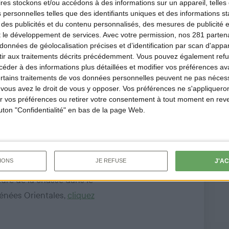
ires
stockons et/ou accédons à des informations sur un appareil, telles 
EDEX
 personnelles telles que des identifiants uniques et des informations 
 des publicités et du contenu personnalisés, des mesures de publicité 
t le développement de services.
Avec votre permission, nos 281 parte
données de géolocalisation précises et d’identification par scan d'appare
ir aux traitements décrits précédemment. Vous pouvez également refu
der à des informations plus détaillées et modifier vos préférences ava
ertains traitements de vos données personnelles peuvent ne pas nécess
ous avez le droit de vous y opposer. Vos préférences ne s'appliqueron
 vos préférences ou retirer votre consentement à tout moment en reven
outon "Confidentialité" en bas de la page Web.
artement
soir.
J'A
IONS
JE REFUSE
l de l'arrêté relatif à
ôture de la chasse dans le
énées Orientales,
cliquez