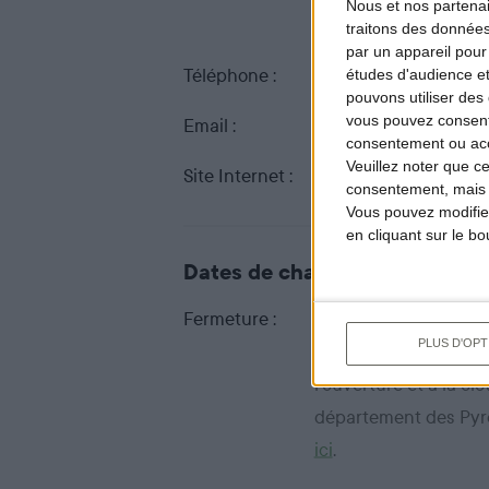
Nous et nos
partena
66101 PERPIGNAN C
traitons des données
par un appareil pour
Téléphone :
04 68 08 21 41
études d'audience e
pouvons utiliser des 
vous pouvez consent
Email :
fdc66@fdc66.fr
consentement ou accé
Veuillez noter que c
Site Internet :
www.fdc66.fr
consentement, mais v
Vous pouvez modifier
en cliquant sur le b
Dates de chasse dans ce dép
Fermeture :
au 28 février 2027 au 
PLUS D'OPT
Pour connaître le détai
l'ouverture et à la cl
département des Pyr
ici
.