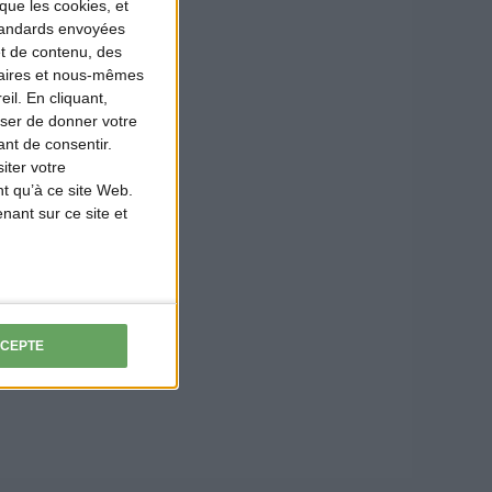
que les cookies, et
standards envoyées
et de contenu, des
naires et nous-mêmes
il. En cliquant,
ser de donner votre
nt de consentir.
iter votre
t qu’à ce site Web.
ant sur ce site et
CCEPTE