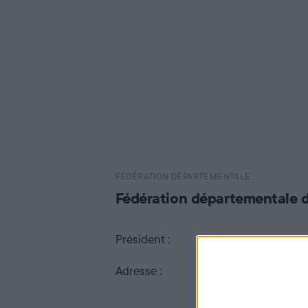
Les fédérations
départementales
Il y a 94 Fédérations Départementales des
Chasseurs : une dans chaque département,
à l’exception d’une Fédération
Interdépartementale pour les départements
FÉDÉRATION DÉPARTEMENTALE
de Paris, des Yvelines, de l'Essonne, des
Fédération départementale d
Hauts-de-Seine, de la Seine-Saint-Denis, du
Val-de-Marne et du Val d'Oise (FICIF) et 4
Président :
Alain MACHENIN
Fédérations en Outre-Mer : Guadeloupe,
Adresse :
Rue Paul Langevin
Martinique, Réunion, Saint-Pierre-et-
45100 ORLEANS LA
Miquelon.