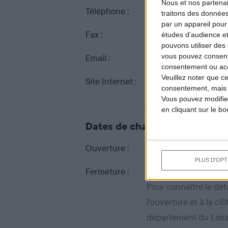
Nous et nos
partena
Téléphone :
02 38 69 76 20
traitons des données
par un appareil pour
Fax :
02 38 63 83 94
études d'audience e
pouvons utiliser des 
vous pouvez consent
Email :
fdcl@chasseurs45.c
consentement ou accé
Veuillez noter que c
Site Internet :
www.chasseursducent
consentement, mais v
Vous pouvez modifier
en cliquant sur le b
Dates de chasse dans ce dép
Ouverture :
20 septembre 2026 i
PLUS D'OPT
Fermeture :
28 février 2027 inclus
Pour connaître le détai
l'ouverture et à la cl
département du Loire