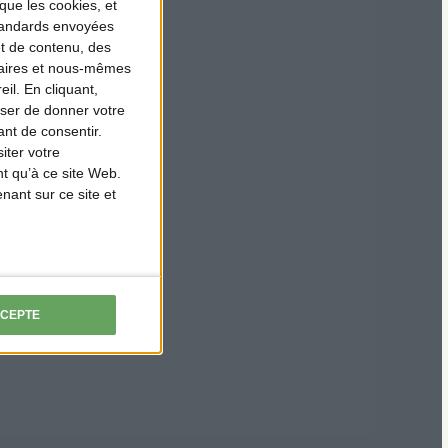
que les cookies, et
standards envoyées
et de contenu, des
naires et nous-mêmes
il. En cliquant,
ser de donner votre
nt de consentir.
iter votre
t qu’à ce site Web.
ant sur ce site et
CCEPTE