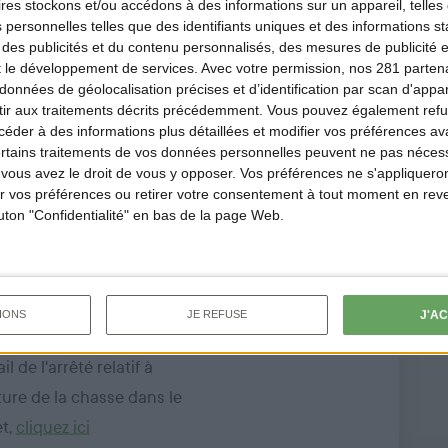
ires
stockons et/ou accédons à des informations sur un appareil, telles 
 personnelles telles que des identifiants uniques et des informations 
 des publicités et du contenu personnalisés, des mesures de publicité 
t le développement de services.
Avec votre permission, nos 281 parte
données de géolocalisation précises et d’identification par scan d'appare
ir aux traitements décrits précédemment. Vous pouvez également refu
om
der à des informations plus détaillées et modifier vos préférences ava
ertains traitements de vos données personnelles peuvent ne pas nécess
re.fr
ous avez le droit de vous y opposer. Vos préférences ne s'appliqueron
 vos préférences ou retirer votre consentement à tout moment en reven
outon "Confidentialité" en bas de la page Web.
artement
nclus
J'A
IONS
JE REFUSE
l de l'arrêté relatif à
ôture de la chasse dans le
t,
cliquez ici