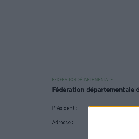
Les fédérations
départementales
Il y a 94 Fédérations Départementales des
Chasseurs : une dans chaque département,
à l’exception d’une Fédération
Interdépartementale pour les départements
FÉDÉRATION DÉPARTEMENTALE
de Paris, des Yvelines, de l'Essonne, des
Fédération départementale 
Hauts-de-Seine, de la Seine-Saint-Denis, du
Val-de-Marne et du Val d'Oise (FICIF) et 4
Président :
Laurent VICINI
Fédérations en Outre-Mer : Guadeloupe,
Adresse :
2438 route de Pomp
Martinique, Réunion, Saint-Pierre-et-
47700 FARGUES SUR
Miquelon.