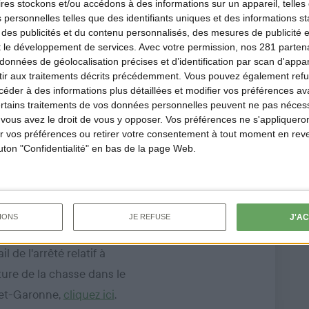
ires
stockons et/ou accédons à des informations sur un appareil, telles 
 personnelles telles que des identifiants uniques et des informations 
 des publicités et du contenu personnalisés, des mesures de publicité 
t le développement de services.
Avec votre permission, nos 281 parte
données de géolocalisation précises et d’identification par scan d'appare
ir aux traitements décrits précédemment. Vous pouvez également refu
der à des informations plus détaillées et modifier vos préférences ava
ertains traitements de vos données personnelles peuvent ne pas nécess
m
ous avez le droit de vous y opposer. Vos préférences ne s'appliqueron
 vos préférences ou retirer votre consentement à tout moment en reven
outon "Confidentialité" en bas de la page Web.
artement
 à partir de 8h
J'A
IONS
JE REFUSE
qu'au soir.
l de l'arrêté relatif à
ôture de la chasse dans le
et-Garonne,
cliquez ici
.