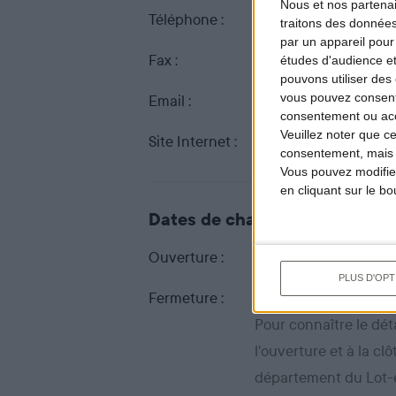
Nous et nos
partena
Téléphone :
05 53 89 89 00
traitons des données
par un appareil pour
Fax :
05 53 89 89 01
études d'audience e
pouvons utiliser des 
vous pouvez consent
Email :
fdc47@orange.fr
consentement ou accé
Veuillez noter que c
Site Internet :
www.chasseurs47.co
consentement, mais v
Vous pouvez modifier
en cliquant sur le b
Dates de chasse dans ce dép
Ouverture :
Du 13 septembre 2026
PLUS D'OPT
Fermeture :
au 28 février 2027 jus
Pour connaître le détai
l'ouverture et à la cl
département du Lot-