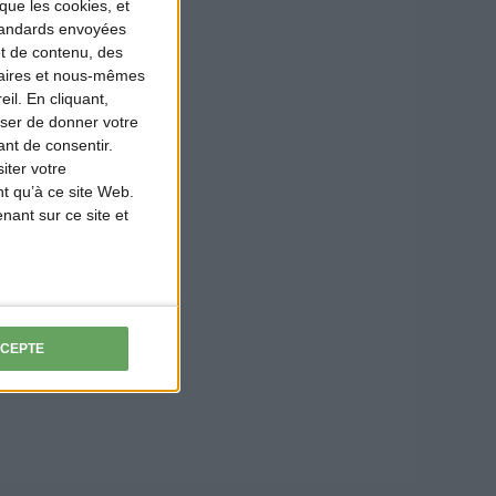
que les cookies, et
standards envoyées
et de contenu, des
naires et nous-mêmes
il. En cliquant,
ser de donner votre
nt de consentir.
iter votre
t qu’à ce site Web.
ant sur ce site et
CCEPTE