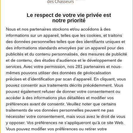
Fax :
03 21 07 80 74
Le respect de votre vie privée est
notre priorité
Email :
Nous et nos
partenaires
stockons et/ou accédons à des
informations sur un appareil, telles que les cookies, et traitons
contact@fdc62.fr
des données personnelles telles que des identifiants uniques et
des informations standards envoyées par un appareil pour des
Site Internet :
publicités et du contenu personnalisés, des mesures de publicité
www.fdc62.com
et de contenu, des études d'audience et le développement de
services.
Avec votre permission, nos 281 partenaires et nous-
mêmes pouvons utiliser des données de géolocalisation
précises et d’identification par scan d'appareil. En cliquant, vous
Dates de chasse dans ce département
pouvez consentir aux traitements décrits précédemment. Vous
pouvez également refuser de donner votre consentement ou
accéder à des informations plus détaillées et modifier vos
Ouverture :
préférences avant de consentir.
Veuillez noter que certains
En attente de l'arrêté relatif aux dates d'ouverture
traitements de vos données personnelles peuvent ne pas
et de fermeture de la chasse pour la saison
nécessiter votre consentement, mais vous avez le droit de vous
y opposer. Vos préférences ne s'appliqueront qu’à ce site Web.
2026/27 dans le Pas de Calais.
Vous pouvez modifier vos préférences ou retirer votre