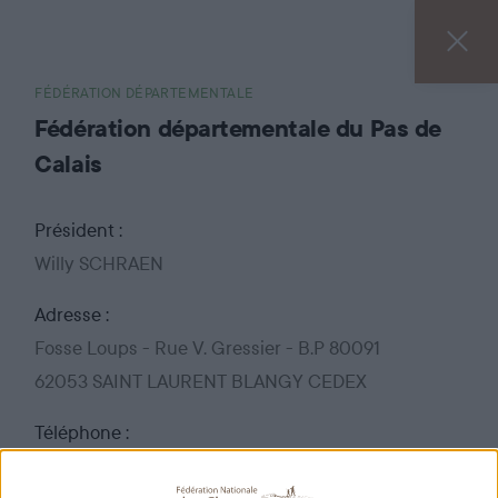
FÉDÉRATION DÉPARTEMENTALE
Fédération départementale du Pas de
Calais
Président :
Willy SCHRAEN
Adresse :
Fosse Loups - Rue V. Gressier - B.P 80091
62053 SAINT LAURENT BLANGY CEDEX
Téléphone :
03 21 24 23 59