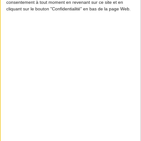
consentement à tout moment en revenant sur ce site et en
l'ouverture et à la clôture de la chasse dans le
cliquant sur le bouton "Confidentialité" en bas de la page Web.
département du Tarn,
cliquez ici
.