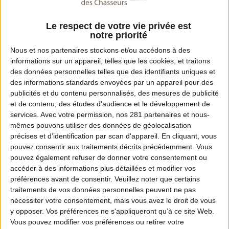
05 63 47 14 78
Le respect de votre vie privée est
Email :
notre priorité
fdc81@chasseurdefrance.com
Nous et nos
partenaires
stockons et/ou accédons à des
informations sur un appareil, telles que les cookies, et traitons
Site Internet :
des données personnelles telles que des identifiants uniques et
des informations standards envoyées par un appareil pour des
www.chasse-nature-midipyrenees.fr/tarn
publicités et du contenu personnalisés, des mesures de publicité
et de contenu, des études d'audience et le développement de
services.
Avec votre permission, nos 281 partenaires et nous-
mêmes pouvons utiliser des données de géolocalisation
Dates de chasse dans ce département
précises et d’identification par scan d'appareil. En cliquant, vous
pouvez consentir aux traitements décrits précédemment. Vous
Ouverture :
pouvez également refuser de donner votre consentement ou
Du 13 septembre 2026
accéder à des informations plus détaillées et modifier vos
préférences avant de consentir.
Veuillez noter que certains
traitements de vos données personnelles peuvent ne pas
Fermeture :
nécessiter votre consentement, mais vous avez le droit de vous
au 28 février 2027 jusqu'au soir.
y opposer. Vos préférences ne s'appliqueront qu’à ce site Web.
Pour connaître le détail de l'arrêté relatif à
Vous pouvez modifier vos préférences ou retirer votre