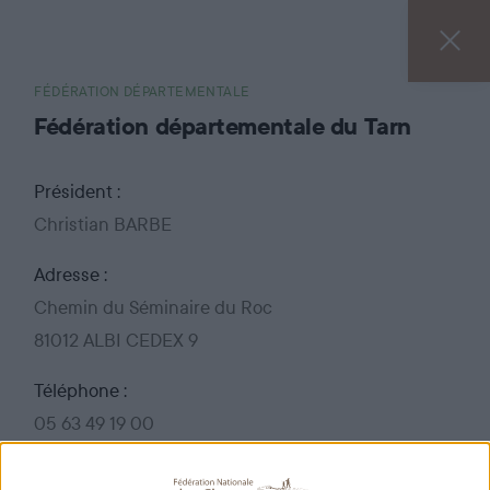
FÉDÉRATION DÉPARTEMENTALE
Fédération départementale du Tarn
Président :
Christian BARBE
Adresse :
Chemin du Séminaire du Roc
81012 ALBI CEDEX 9
Téléphone :
05 63 49 19 00
Fax :