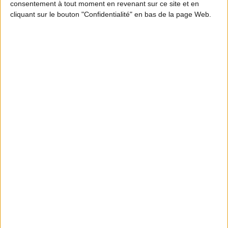
consentement à tout moment en revenant sur ce site et en
Pour connaître le détail de l'arrêté relatif à
cliquant sur le bouton "Confidentialité" en bas de la page Web.
l'ouverture et à la clôture de la chasse dans le
département du Vaucluse,
cliquez ici