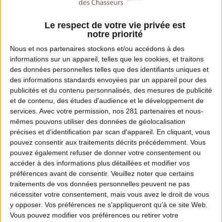
Fax :
04 90 89 98 27
Le respect de votre vie privée est
notre priorité
Email :
Nous et nos
partenaires
stockons et/ou accédons à des
informations sur un appareil, telles que les cookies, et traitons
contact@fdc84.com
des données personnelles telles que des identifiants uniques et
des informations standards envoyées par un appareil pour des
Site Internet :
publicités et du contenu personnalisés, des mesures de publicité
www.fdc84.fr
et de contenu, des études d'audience et le développement de
services.
Avec votre permission, nos 281 partenaires et nous-
mêmes pouvons utiliser des données de géolocalisation
précises et d’identification par scan d'appareil. En cliquant, vous
Dates de chasse dans ce département
pouvez consentir aux traitements décrits précédemment. Vous
pouvez également refuser de donner votre consentement ou
accéder à des informations plus détaillées et modifier vos
Ouverture :
préférences avant de consentir.
Veuillez noter que certains
13 septembre 2026 à 7h
traitements de vos données personnelles peuvent ne pas
nécessiter votre consentement, mais vous avez le droit de vous
Fermeture :
y opposer. Vos préférences ne s'appliqueront qu’à ce site Web.
Vous pouvez modifier vos préférences ou retirer votre
28 février 2027 au soir