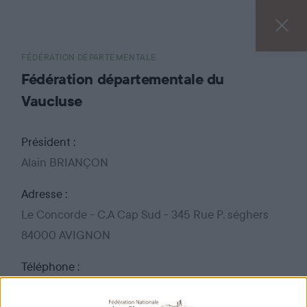
FÉDÉRATION DÉPARTEMENTALE
Fédération départementale du
Vaucluse
Président :
Alain BRIANÇON
Adresse :
Le Concorde - C.A Cap Sud - 345 Rue P. séghers
84000 AVIGNON
Téléphone :
04 90 89 89 97