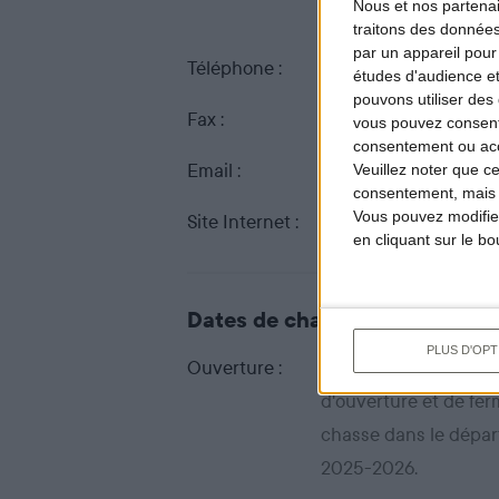
Nous et nos
partena
92100 BOULOGNE-
traitons des données
par un appareil pour
Téléphone :
01 55 60 18 70
études d'audience e
pouvons utiliser des 
Fax :
01 55 60 07 15
vous pouvez consent
consentement ou accé
Email :
contact@ficif.com
Veuillez noter que c
consentement, mais v
Vous pouvez modifier
Site Internet :
www.ficif.com
en cliquant sur le b
Dates de chasse dans ce dép
PLUS D'OPT
Ouverture :
En attente de l'arrêté
d'ouverture et de fer
chasse dans le dépar
2025-2026.