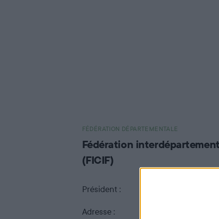
Les fédérations
départementales
Il y a 94 Fédérations Départementales des
Chasseurs : une dans chaque département,
à l’exception d’une Fédération
Interdépartementale pour les départements
FÉDÉRATION DÉPARTEMENTALE
de Paris, des Yvelines, de l'Essonne, des
Fédération interdépartementa
Hauts-de-Seine, de la Seine-Saint-Denis, du
(FICIF)
Val-de-Marne et du Val d'Oise (FICIF) et 4
Fédérations en Outre-Mer : Guadeloupe,
Président :
Philippe WAGUET
Martinique, Réunion, Saint-Pierre-et-
Miquelon.
Adresse :
58 Avenue du Généra