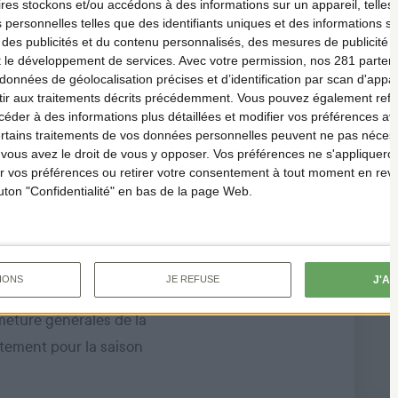
ires
stockons et/ou accédons à des informations sur un appareil, telles 
BILLANCOURT
 personnelles telles que des identifiants uniques et des informations 
 des publicités et du contenu personnalisés, des mesures de publicité 
t le développement de services.
Avec votre permission, nos 281 parte
données de géolocalisation précises et d’identification par scan d'appare
ir aux traitements décrits précédemment. Vous pouvez également refu
der à des informations plus détaillées et modifier vos préférences ava
ertains traitements de vos données personnelles peuvent ne pas nécess
ous avez le droit de vous y opposer. Vos préférences ne s'appliqueron
 vos préférences ou retirer votre consentement à tout moment en reven
outon "Confidentialité" en bas de la page Web.
artement
J'A
IONS
JE REFUSE
 relatif aux dates
meture générales de la
tement pour la saison