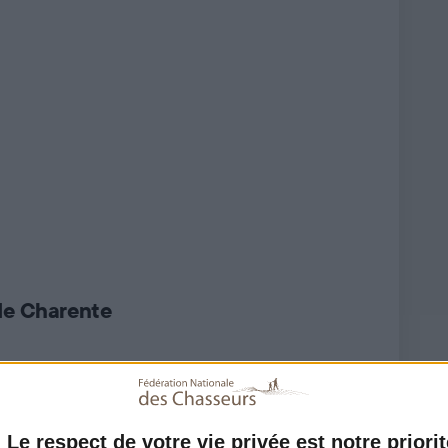
Les dates d'ouverture de la chasse par département sont
fixées pour chaque espèce par arrêté préfectoral, à chaque
nouvelle saison. Cela ne signifie pas forcément que la
chasse est impossible avant ces dates. Un contexte local
particulier peut autoriser la chasse par anticipation ou sur
une période plus étendue.
de Charente
artement
 8h
Le respect de votre vie privée est notre priorit