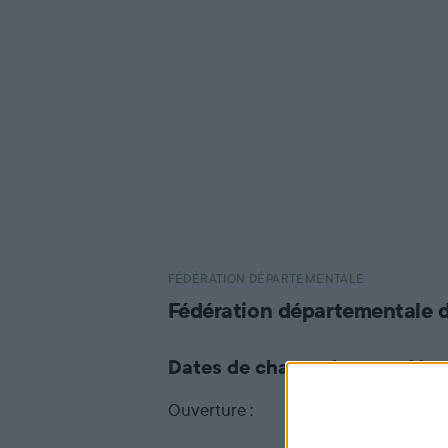
FÉDÉRATION DÉPARTEMENTALE
Fédération départementale 
Dates de chasse dans ce dép
Ouverture :
13 septembre 2026 à