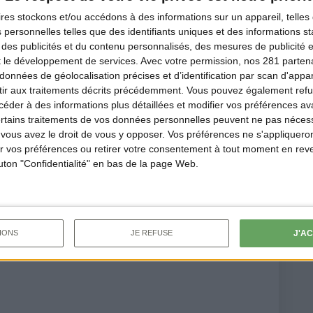
r
ires
stockons et/ou accédons à des informations sur un appareil, telles 
l de l'arrêté relatif à
 personnelles telles que des identifiants uniques et des informations 
 des publicités et du contenu personnalisés, des mesures de publicité 
ôture de la chasse dans le
t le développement de services.
Avec votre permission, nos 281 parte
rente,
cliquez ici
données de géolocalisation précises et d’identification par scan d'appare
ir aux traitements décrits précédemment. Vous pouvez également refu
der à des informations plus détaillées et modifier vos préférences ava
ertains traitements de vos données personnelles peuvent ne pas nécess
ous avez le droit de vous y opposer. Vos préférences ne s'appliqueron
 vos préférences ou retirer votre consentement à tout moment en reven
.E.
outon "Confidentialité" en bas de la page Web.
J'A
IONS
JE REFUSE
techarente.com