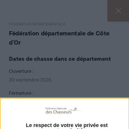
FÉDÉRATION DÉPARTEMENTALE
Fédération départementale de Côte
d’Or
Dates de chasse dans ce département
Ouverture :
20 septembre 2026
Fermeture :
28 février 2027
Pour connaître le détail de l'arrêté relatif à
l'ouverture et à la clôture de la chasse dans le
Le respect de votre vie privée est
département de la Côte d'Or,
cliquez ici