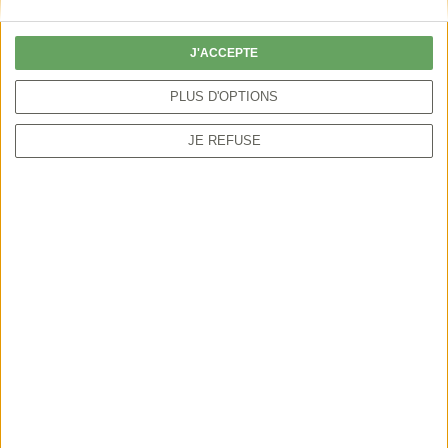
particulier peut autoriser la chasse par anticipation
ou sur une période plus étendue.
J'ACCEPTE
PLUS D'OPTIONS
JE REFUSE