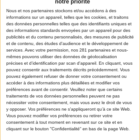
notre priorité
Nous et nos
partenaires
stockons et/ou accédons à des
informations sur un appareil, telles que les cookies, et traitons
des données personnelles telles que des identifiants uniques et
Coordonnées de la fédération
des informations standards envoyées par un appareil pour des
publicités et du contenu personnalisés, des mesures de publicité
Adresse :
et de contenu, des études d'audience et le développement de
RD 105 - Lieu dit - Les Essarts - CS 10030
services.
Avec votre permission, nos 281 partenaires et nous-
mêmes pouvons utiliser des données de géolocalisation
21490 NORGES-LA-VILLE CEDEX
précises et d’identification par scan d'appareil. En cliquant, vous
pouvez consentir aux traitements décrits précédemment. Vous
Téléphone :
pouvez également refuser de donner votre consentement ou
03 80 53 00 75
accéder à des informations plus détaillées et modifier vos
préférences avant de consentir.
Veuillez noter que certains
traitements de vos données personnelles peuvent ne pas
Email :
nécessiter votre consentement, mais vous avez le droit de vous
accueil@fdc21.com
y opposer. Vos préférences ne s'appliqueront qu’à ce site Web.
Vous pouvez modifier vos préférences ou retirer votre
Site Internet :
consentement à tout moment en revenant sur ce site et en
cliquant sur le bouton "Confidentialité" en bas de la page Web.
www.fdc21.com