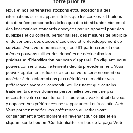
notre priorité
Nous et nos
partenaires
stockons et/ou accédons à des
informations sur un appareil, telles que les cookies, et traitons
des données personnelles telles que des identifiants uniques et
Coordonnées de la fédération
des informations standards envoyées par un appareil pour des
publicités et du contenu personnalisés, des mesures de publicité
Adresse :
et de contenu, des études d'audience et le développement de
142 Impasse des Glaises
services.
Avec votre permission, nos 281 partenaires et nous-
mêmes pouvons utiliser des données de géolocalisation
74350 VILLY LE PELLOUX
précises et d’identification par scan d'appareil. En cliquant, vous
pouvez consentir aux traitements décrits précédemment. Vous
Téléphone :
pouvez également refuser de donner votre consentement ou
04 50 46 89 21
accéder à des informations plus détaillées et modifier vos
préférences avant de consentir.
Veuillez noter que certains
traitements de vos données personnelles peuvent ne pas
Fax :
nécessiter votre consentement, mais vous avez le droit de vous
04 50 46 88 89
y opposer. Vos préférences ne s'appliqueront qu’à ce site Web.
Vous pouvez modifier vos préférences ou retirer votre
Email :
consentement à tout moment en revenant sur ce site et en
cliquant sur le bouton "Confidentialité" en bas de la page Web.
fdc74@chasseurs74.fr