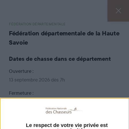
FÉDÉRATION DÉPARTEMENTALE
Fédération départementale de la Haute
Savoie
Dates de chasse dans ce département
Ouverture :
13 septembre 2026 dès 7h
Fermeture :
17 janvier 2027 jusqu'au soir
Pour connaître le détail de l'arrêté relatif à
l'ouverture et à la clôture de la chasse dans le
Le respect de votre vie privée est
département de la Haute Savoie,
cliquez ici
.