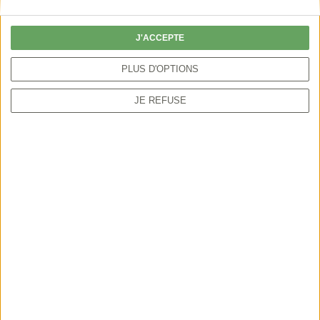
particulier peut autoriser la chasse par anticipation
ou sur une période plus étendue.
J'ACCEPTE
PLUS D'OPTIONS
JE REFUSE