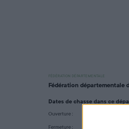
FÉDÉRATION DÉPARTEMENTALE
Fédération départementale 
Dates de chasse dans ce dép
Ouverture :
Du 20 septembre 20
Fermeture :
au 28 février 2027 inc