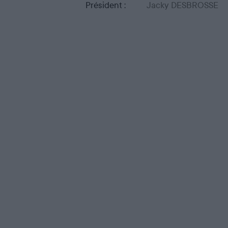
département de votre choix.
Président :
Jacky DESBROSSE
Accueil
Pratiquer
Dates de Chasse