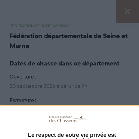
FÉDÉRATION DÉPARTEMENTALE
Fédération départementale de Seine et
Marne
Dates de chasse dans ce département
Ouverture :
20 septembre 2026 à partir de 9h
Fermeture :
28 février 2027 jusqu'à 17h30.
Pour connaître le détail de l'arrêté relatif à
l'ouverture et à la clôture de la chasse dans le
Le respect de votre vie privée est
département de Seine et Marne,
cliquez ici
.