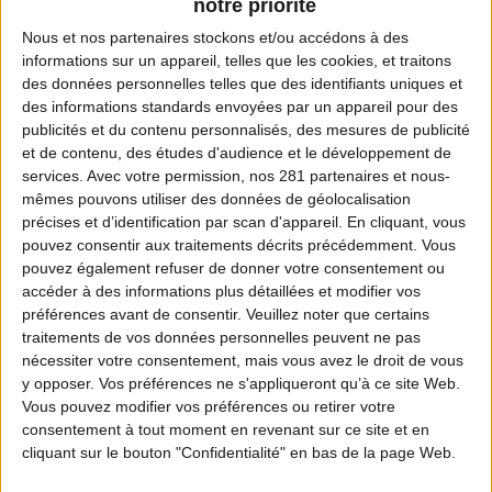
notre priorité
Nous et nos
partenaires
stockons et/ou accédons à des
informations sur un appareil, telles que les cookies, et traitons
des données personnelles telles que des identifiants uniques et
Coordonnées de la fédération
des informations standards envoyées par un appareil pour des
publicités et du contenu personnalisés, des mesures de publicité
Adresse :
et de contenu, des études d'audience et le développement de
1016 Rue de Fontainebleau - La Maison Suisse
services.
Avec votre permission, nos 281 partenaires et nous-
mêmes pouvons utiliser des données de géolocalisation
77720 BREAU
précises et d’identification par scan d'appareil. En cliquant, vous
pouvez consentir aux traitements décrits précédemment. Vous
Téléphone :
pouvez également refuser de donner votre consentement ou
01 64 14 40 20
accéder à des informations plus détaillées et modifier vos
préférences avant de consentir.
Veuillez noter que certains
traitements de vos données personnelles peuvent ne pas
Fax :
nécessiter votre consentement, mais vous avez le droit de vous
01 64 14 40 35
y opposer. Vos préférences ne s'appliqueront qu’à ce site Web.
Vous pouvez modifier vos préférences ou retirer votre
Email :
consentement à tout moment en revenant sur ce site et en
cliquant sur le bouton "Confidentialité" en bas de la page Web.
contact@fdc77.fr