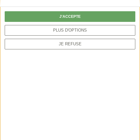
particulier peut autoriser la chasse par anticipation
ou sur une période plus étendue.
J'ACCEPTE
PLUS D'OPTIONS
JE REFUSE