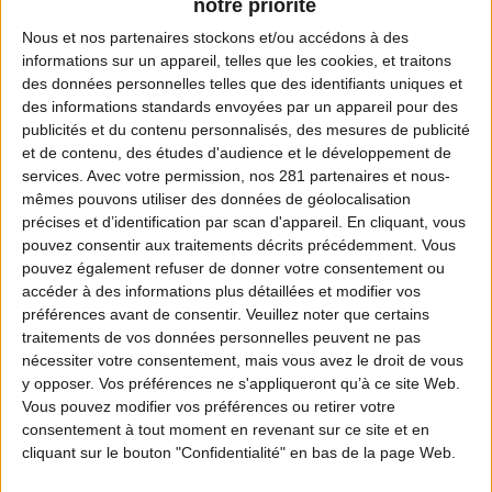
notre priorité
Nous et nos
partenaires
stockons et/ou accédons à des
informations sur un appareil, telles que les cookies, et traitons
des données personnelles telles que des identifiants uniques et
Coordonnées de la fédération
des informations standards envoyées par un appareil pour des
publicités et du contenu personnalisés, des mesures de publicité
Adresse :
et de contenu, des études d'audience et le développement de
49 rue du Muguet
services.
Avec votre permission, nos 281 partenaires et nous-
mêmes pouvons utiliser des données de géolocalisation
08090 SAINT LAURENT
précises et d’identification par scan d'appareil. En cliquant, vous
pouvez consentir aux traitements décrits précédemment. Vous
Téléphone :
pouvez également refuser de donner votre consentement ou
03 24 59 85 20
accéder à des informations plus détaillées et modifier vos
préférences avant de consentir.
Veuillez noter que certains
traitements de vos données personnelles peuvent ne pas
Fax :
nécessiter votre consentement, mais vous avez le droit de vous
03 24 59 05 75
y opposer. Vos préférences ne s'appliqueront qu’à ce site Web.
Vous pouvez modifier vos préférences ou retirer votre
Email :
consentement à tout moment en revenant sur ce site et en
cliquant sur le bouton "Confidentialité" en bas de la page Web.
fdc08@chasseurdefrance.com