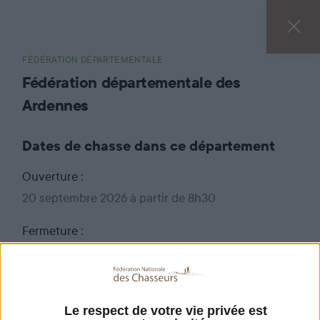
FÉDÉRATION DÉPARTEMENTALE
Fédération départementale des
Ardennes
Dates de chasse dans ce département
Ouverture :
20 septembre 2026 à partir de 8h30
Fermeture :
au 28 février 2027 jusqu'à 18h00.
Pour connaître le détail de l'arrêté relatif à
l'ouverture et à la clôture de la chasse dans le
Le respect de votre vie privée est
département des Ardennes
cliquez ici
.