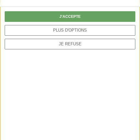
particulier peut autoriser la chasse par anticipation
ou sur une période plus étendue.
J'ACCEPTE
PLUS D'OPTIONS
JE REFUSE