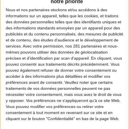
notre priorité
Adresse :
Nous et nos
partenaires
stockons et/ou accédons à des
La Prunelle - B.P.214
informations sur un appareil, telles que les cookies, et traitons
des données personnelles telles que des identifiants uniques et
22192 PLERIN CEDEX
des informations standards envoyées par un appareil pour des
publicités et du contenu personnalisés, des mesures de publicité
Téléphone :
et de contenu, des études d'audience et le développement de
02 96 74 74 29
services.
Avec votre permission, nos 281 partenaires et nous-
mêmes pouvons utiliser des données de géolocalisation
Fax :
précises et d’identification par scan d'appareil. En cliquant, vous
pouvez consentir aux traitements décrits précédemment. Vous
02 96 74 74 19
pouvez également refuser de donner votre consentement ou
accéder à des informations plus détaillées et modifier vos
Email :
préférences avant de consentir.
Veuillez noter que certains
traitements de vos données personnelles peuvent ne pas
contact@fdc22.com
nécessiter votre consentement, mais vous avez le droit de vous
y opposer. Vos préférences ne s'appliqueront qu’à ce site Web.
Site Internet :
Vous pouvez modifier vos préférences ou retirer votre
www.fdc22.com/
consentement à tout moment en revenant sur ce site et en
cliquant sur le bouton "Confidentialité" en bas de la page Web.
Président :