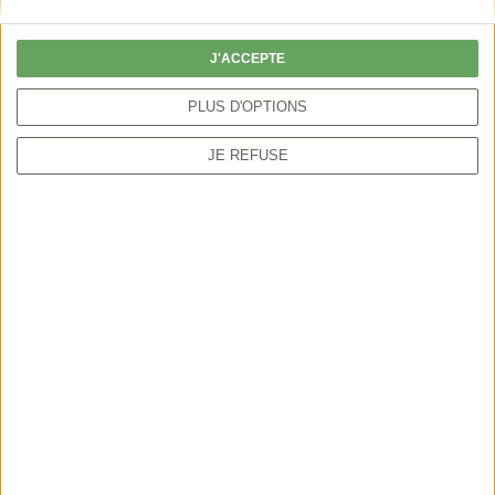
particulier peut autoriser la chasse par anticipation
ou sur une période plus étendue.
J'ACCEPTE
PLUS D'OPTIONS
JE REFUSE