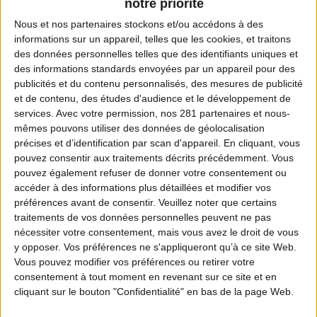
notre priorité
Adresse :
Nous et nos
partenaires
stockons et/ou accédons à des
7 Route de Champicard - B.P 42
informations sur un appareil, telles que les cookies, et traitons
des données personnelles telles que des identifiants uniques et
79260 LA CRECHE
des informations standards envoyées par un appareil pour des
publicités et du contenu personnalisés, des mesures de publicité
Téléphone :
et de contenu, des études d'audience et le développement de
05 49 25 05 00
services.
Avec votre permission, nos 281 partenaires et nous-
mêmes pouvons utiliser des données de géolocalisation
Fax :
précises et d’identification par scan d'appareil. En cliquant, vous
pouvez consentir aux traitements décrits précédemment. Vous
05 49 05 33 44
pouvez également refuser de donner votre consentement ou
accéder à des informations plus détaillées et modifier vos
Email :
préférences avant de consentir.
Veuillez noter que certains
traitements de vos données personnelles peuvent ne pas
contact@chasse-79.com
nécessiter votre consentement, mais vous avez le droit de vous
y opposer. Vos préférences ne s'appliqueront qu’à ce site Web.
Site Internet :
Vous pouvez modifier vos préférences ou retirer votre
www.chasse-79.com
consentement à tout moment en revenant sur ce site et en
cliquant sur le bouton "Confidentialité" en bas de la page Web.
Président :