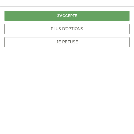
particulier peut autoriser la chasse par anticipation
ou sur une période plus étendue.
J'ACCEPTE
PLUS D'OPTIONS
JE REFUSE