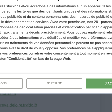
l de l'arrêté relatif à
ires
stockons et/ou accédons à des informations sur un appareil, telles 
ôture de la chasse dans le
 personnelles telles que des identifiants uniques et des informations 
 des publicités et du contenu personnalisés, des mesures de publicité 
r,
cliquez ici
.
t le développement de services.
Avec votre permission, nos 281 parte
données de géolocalisation précises et d’identification par scan d'appare
ir aux traitements décrits précédemment. Vous pouvez également refu
der à des informations plus détaillées et modifier vos préférences ava
ertains traitements de vos données personnelles peuvent ne pas nécess
ous avez le droit de vous y opposer. Vos préférences ne s'appliqueron
nd - CS 70326
 vos préférences ou retirer votre consentement à tout moment en reven
outon "Confidentialité" en bas de la page Web.
DEX
J'A
IONS
JE REFUSE
ance.com
valdeloire.fr/fdc18