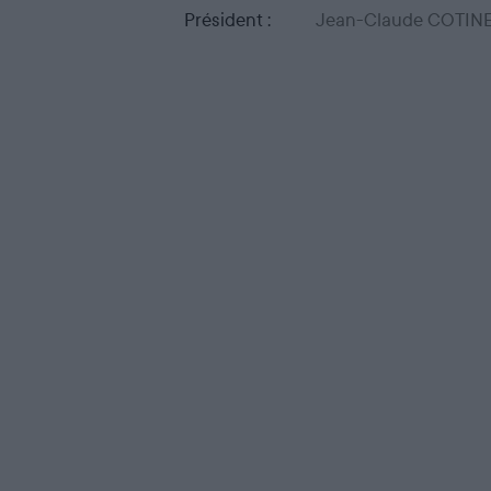
département de votre choix.
Président :
Jean-Claude COTIN
Accueil
Pratiquer
Dates de Chasse