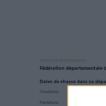
FÉDÉRATION DÉPARTEMENTALE
Fédération départementale 
Dates de chasse dans ce dép
Ouverture :
du 27 septembre 202
Fermeture :
au 28 février 2027