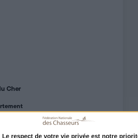
Les dates d'ouverture de la chasse par département sont
fixées pour chaque espèce par arrêté préfectoral, à chaque
nouvelle saison. Cela ne signifie pas forcément que la
chasse est impossible avant ces dates. Un contexte local
particulier peut autoriser la chasse par anticipation ou sur
une période plus étendue.
du Cher
artement
6
Le respect de votre vie privée est notre priorit