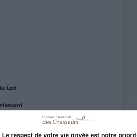
Les dates d'ouverture de la chasse par département sont
fixées pour chaque espèce par arrêté préfectoral, à chaque
nouvelle saison. Cela ne signifie pas forcément que la
chasse est impossible avant ces dates. Un contexte local
particulier peut autoriser la chasse par anticipation ou sur
une période plus étendue.
du Lot
artement
u matin
au soir
Le respect de votre vie privée est notre priorit