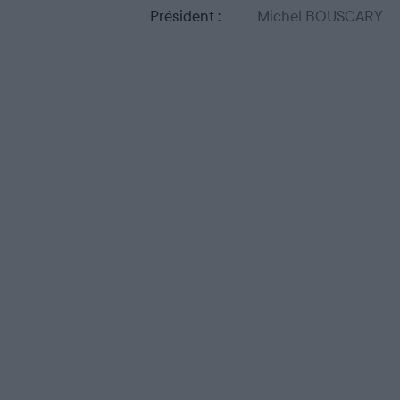
département de votre choix.
Président :
Michel BOUSCARY
Accueil
Pratiquer
Dates de Chasse