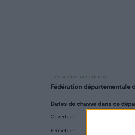
FÉDÉRATION DÉPARTEMENTALE
Fédération départementale 
Dates de chasse dans ce dép
Ouverture :
13 septembre 2026 a
Fermeture :
28 février 2027 jusqu'