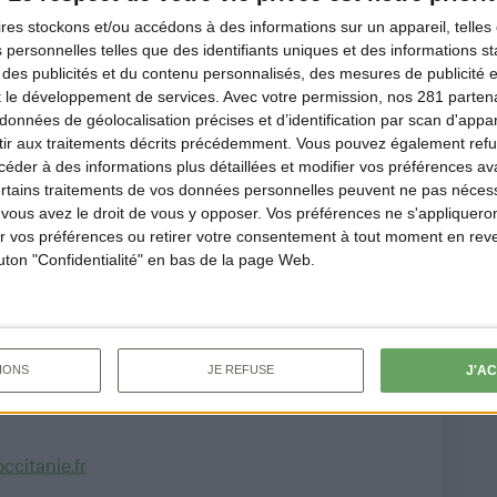
l de l'arrêté relatif à
ires
stockons et/ou accédons à des informations sur un appareil, telles 
ôture de la chasse dans le
 personnelles telles que des identifiants uniques et des informations 
 des publicités et du contenu personnalisés, des mesures de publicité 
cliquez ici
.
t le développement de services.
Avec votre permission, nos 281 parte
données de géolocalisation précises et d’identification par scan d'appare
ir aux traitements décrits précédemment. Vous pouvez également refu
der à des informations plus détaillées et modifier vos préférences ava
ertains traitements de vos données personnelles peuvent ne pas nécess
ous avez le droit de vous y opposer. Vos préférences ne s'appliqueron
 XXIII
 vos préférences ou retirer votre consentement à tout moment en reven
outon "Confidentialité" en bas de la page Web.
J'A
IONS
JE REFUSE
citanie.fr