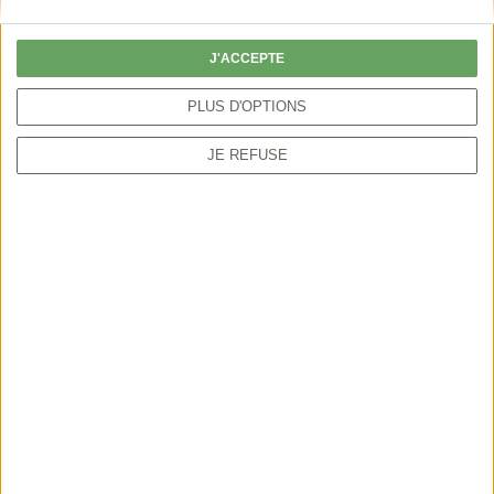
particulier peut autoriser la chasse par anticipation
ou sur une période plus étendue.
J'ACCEPTE
PLUS D'OPTIONS
JE REFUSE