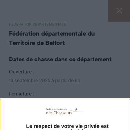
FÉDÉRATION DÉPARTEMENTALE
Fédération départementale du
Territoire de Belfort
Dates de chasse dans ce département
Ouverture :
13 septembre 2026 à partir de 8h
Fermeture :
28 février 2027 jusqu'au soir
Pour connaître le détail de l'arrêté relatif à
l'ouverture et à la clôture de la chasse dans le
Le respect de votre vie privée est
département du Territoire de Belfort,
cliquez ici