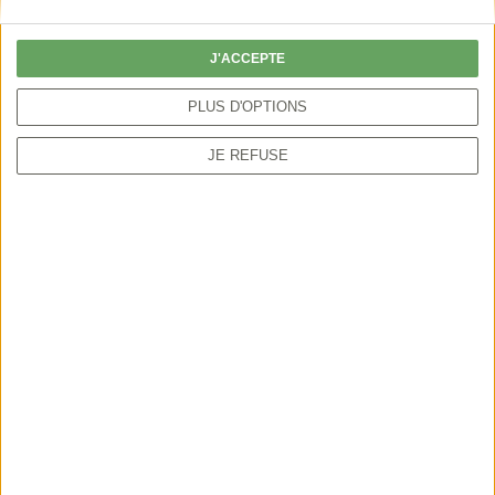
particulier peut autoriser la chasse par anticipation
ou sur une période plus étendue.
J'ACCEPTE
PLUS D'OPTIONS
JE REFUSE