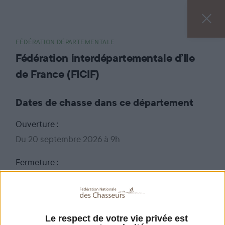
FÉDÉRATION DÉPARTEMENTALE
Fédération interdépartementale d’Ile
de France (FICIF)
Dates de chasse dans ce département
Ouverture :
Du 20 septembre 2026 à 9h
Fermeture :
au 28 février 2027 jusqu'à 18h.
Pour connaître le détail de l'arrêté relatif à
l'ouverture et à la clôture de la chasse dans le
Le respect de votre vie privée est
département de Seine-Saint-Denis,
cliquez ici
.