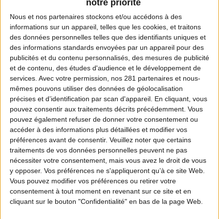
notre priorité
Nous et nos
partenaires
stockons et/ou accédons à des
informations sur un appareil, telles que les cookies, et traitons
des données personnelles telles que des identifiants uniques et
Coordonnées de la fédération
des informations standards envoyées par un appareil pour des
publicités et du contenu personnalisés, des mesures de publicité
Adresse :
et de contenu, des études d'audience et le développement de
58 Avenue du Général Leclerc
services.
Avec votre permission, nos 281 partenaires et nous-
mêmes pouvons utiliser des données de géolocalisation
92100 BOULOGNE-BILLANCOURT
précises et d’identification par scan d'appareil. En cliquant, vous
pouvez consentir aux traitements décrits précédemment. Vous
Téléphone :
pouvez également refuser de donner votre consentement ou
01 55 60 18 70
accéder à des informations plus détaillées et modifier vos
préférences avant de consentir.
Veuillez noter que certains
traitements de vos données personnelles peuvent ne pas
Fax :
nécessiter votre consentement, mais vous avez le droit de vous
01 55 60 07 15
y opposer. Vos préférences ne s'appliqueront qu’à ce site Web.
Vous pouvez modifier vos préférences ou retirer votre
Email :
consentement à tout moment en revenant sur ce site et en
cliquant sur le bouton "Confidentialité" en bas de la page Web.
contact@ficif.com