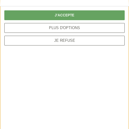
particulier peut autoriser la chasse par anticipation
ou sur une période plus étendue.
J'ACCEPTE
PLUS D'OPTIONS
JE REFUSE