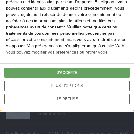
précises et d’identification par scan d'appareil. En cliquant, vous
Accueil
Suivi des déplacements
pouvez consentir aux traitements décrits précédemment. Vous
pouvez également refuser de donner votre consentement ou
accéder à des informations plus détaillées et modifier vos
préférences avant de consentir.
Veuillez noter que certains
traitements de vos données personnelles peuvent ne pas
nécessiter votre consentement, mais vous avez le droit de vous
y opposer. Vos préférences ne s'appliqueront qu’à ce site Web.
NOUS SUIVRE
Vous pouvez modifier vos préférences ou retirer votre
consentement à tout moment en revenant sur ce site et en
cliquant sur le bouton "Confidentialité" en bas de la page Web.
J'ACCEPTE
S'inscrire à la newsletter
PLUS D'OPTIONS
JE REFUSE
Association agréée au titre de la protection de
l’environnement
Mentions légales
CGU
Données personnelles
FAQ