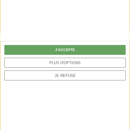
Partager
J'ACCEPTE
PLUS D'OPTIONS
Accueil
Test PA Vimeo 2
JE REFUSE
NOUS SUIVRE