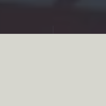
Partager
Cette réforme a plusieurs objectifs : la
simplification des démarches
administratives pour la déclaration d’armes,
l'entrée dans l'ère de la dématérialisation
mais aussi celui de la sécurité publique en
renforçant les contrôles et la traçabilité des
armes.