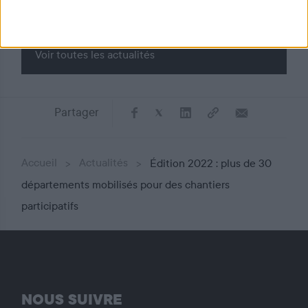
En savoir +
Voir toutes les actualités
Partager
Accueil
Actualités
Édition 2022 : plus de 30
départements mobilisés pour des chantiers
participatifs
NOUS SUIVRE