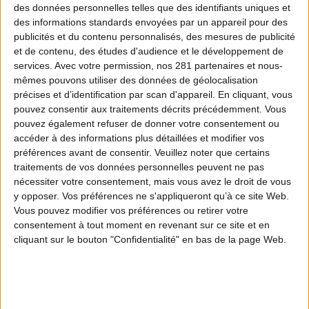
des données personnelles telles que des identifiants uniques et
JLNP est une opération nationale éco-
des informations standards envoyées par un appareil pour des
citoyenne de nettoyage des espaces naturels.
publicités et du contenu personnalisés, des mesures de publicité
et de contenu, des études d'audience et le développement de
Cette édition qui s’achève fin avril est un
services.
Avec votre permission, nos 281 partenaires et nous-
véritable succès : ce sont déjà 22
mêmes pouvons utiliser des données de géolocalisation
précises et d’identification par scan d'appareil. En cliquant, vous
départements qui se sont mobilisés avec plus
pouvez consentir aux traitements décrits précédemment. Vous
de 64 000 participants qui ont donné de leur
pouvez également refuser de donner votre consentement ou
accéder à des informations plus détaillées et modifier vos
temps et de leur énergie au service d’une
préférences avant de consentir.
Veuillez noter que certains
nature plus propre. C’est donc l’équivalent
traitements de vos données personnelles peuvent ne pas
nécessiter votre consentement, mais vous avez le droit de vous
de la population d’Ivry-sur-Seine ou
y opposer. Vos préférences ne s'appliqueront qu’à ce site Web.
d’Antony qui est intervenue sur plus de 1 500
Vous pouvez modifier vos préférences ou retirer votre
consentement à tout moment en revenant sur ce site et en
points de rendez-vous, pour collecter près de
cliquant sur le bouton "Confidentialité" en bas de la page Web.
3 piscines olympiques ou 77 semi-remorques
de déchets !