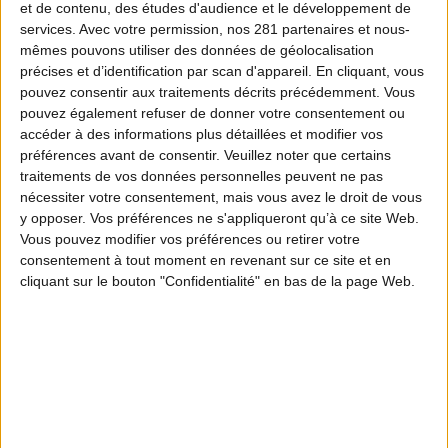
et de contenu, des études d'audience et le développement de
organisations respectives. Ils se sont réunis
services.
Avec votre permission, nos 281 partenaires et nous-
mêmes pouvons utiliser des données de géolocalisation
mardi pour la séance plénière d’installation
précises et d’identification par scan d'appareil. En cliquant, vous
de la nouvelle mandature. Deux
pouvez consentir aux traitements décrits précédemment. Vous
pouvez également refuser de donner votre consentement ou
représentants des chasseurs ont été désignés
accéder à des informations plus détaillées et modifier vos
: Alain Durand, Vice-Président Délégué de la
préférences avant de consentir.
Veuillez noter que certains
traitements de vos données personnelles peuvent ne pas
Fédération nationale des chasseurs (FNC) et
nécessiter votre consentement, mais vous avez le droit de vous
y opposer. Vos préférences ne s'appliqueront qu’à ce site Web.
Président de la Fédération départementale
Vous pouvez modifier vos préférences ou retirer votre
des chasseurs (FDC) de Seine-Maritime
consentement à tout moment en revenant sur ce site et en
cliquant sur le bouton "Confidentialité" en bas de la page Web.
ainsi que Florence Sellier, administratrice de
la FDC de l’Eure. Ils siègeront dans les
commissions environnement et agriculture.