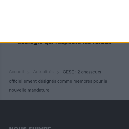
Congrès de la FNC : pour une
écologie qui respecte les ruraux
Accueil
Actualités
CESE : 2 chasseurs
officiellement désignés comme membres pour la
nouvelle mandature