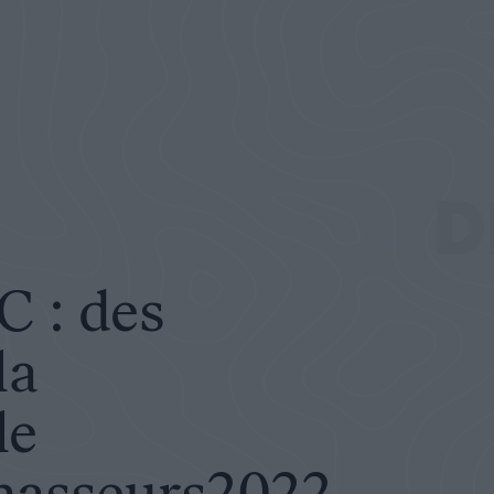
tielle #FaceAuxChasseurs2022
D
 : des
la
le
asseurs2022