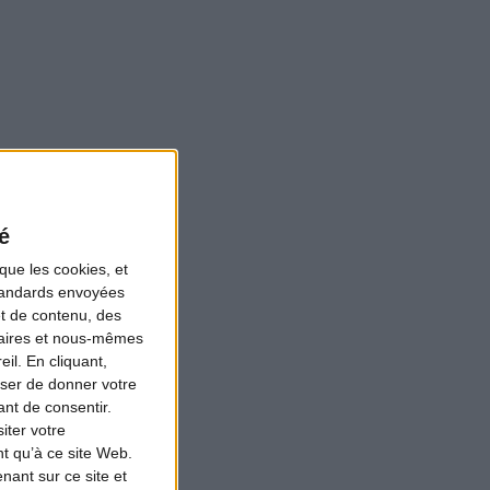
é
s à l’élection
que les cookies, et
Six candidats ou
standards envoyées
aen, président
et de contenu, des
naires et nous-mêmes
ntions en live
il. En cliquant,
ser de donner votre
nt de consentir.
iter votre
t qu’à ce site Web.
ant sur ce site et