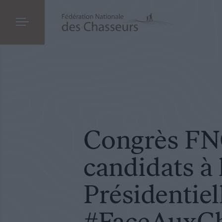
POLITIQUE
LE 18.03.2022
Congrès FNC : des candidats à la Présiden
Congrès FNC
candidats à 
Présidentiel
#FaceAuxCh