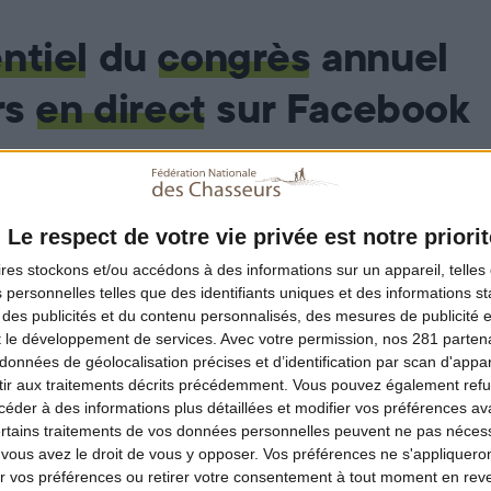
entiel
du
congrès
annuel
rs
en direct
sur Facebook
Le respect de votre vie privée est notre priorit
sion pour la chasse, la ruralité et la biodiversité des candidat
ires
stockons et/ou accédons à des informations sur un appareil, telles 
? Telle est la question que la chasse française leur a posée. 
 personnelles telles que des identifiants uniques et des informations 
tants ont répondu favorablement à l’invitation de Willy Schr
 des publicités et du contenu personnalisés, des mesures de publicité 
t le développement de services.
Avec votre permission, nos 281 parte
r ne rien manquez de cet événement, retrouvez leurs interve
données de géolocalisation précises et d’identification par scan d'appare
2022 dès 9h30 sur notre page Facebook.
ir aux traitements décrits précédemment. Vous pouvez également refu
der à des informations plus détaillées et modifier vos préférences ava
ertains traitements de vos données personnelles peuvent ne pas nécess
:
ous avez le droit de vous y opposer. Vos préférences ne s'appliqueron
 vos préférences ou retirer votre consentement à tout moment en reven