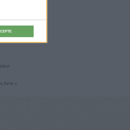
ntant de
CCEPTE
sieur
 livre «