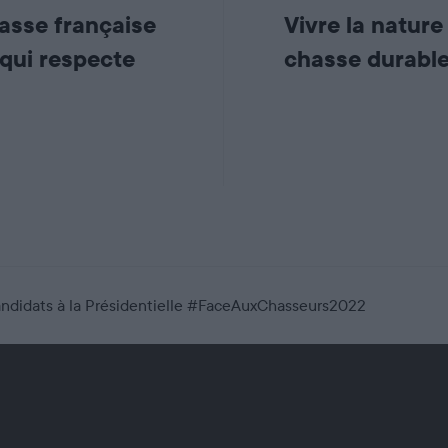
hasse française
Vivre la natur
 qui respecte
chasse durabl
andidats à la Présidentielle #FaceAuxChasseurs2022