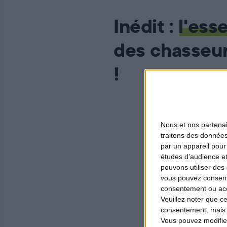
Inédit :
l'ess
des chasseu
!
Quelle est la vi
Nous et nos
partena
présidentielle 
traitons des données
leurs représen
par un appareil pour
études d'audience e
de la FNC. Pou
pouvons utiliser des 
mardi 22 mars 
vous pouvez consent
consentement ou accé
Veuillez noter que c
Au programme 
consentement, mais v
Vous pouvez modifier