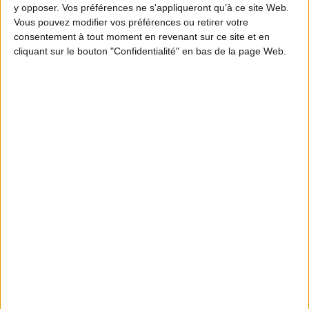
y opposer. Vos préférences ne s'appliqueront qu’à ce site Web.
Vous pouvez modifier vos préférences ou retirer votre
consentement à tout moment en revenant sur ce site et en
cliquant sur le bouton "Confidentialité" en bas de la page Web.
2 solutions sont proposées : il est possible d’être
volontaire pour un point de ramassage précis ou
d’être soi-même à l’initiative d’un point de collecte.
Les volontaires peuvent retrouver les points de
collecte proches de chez eux ou proposer un point
de collecte en remplissant un formulaire en allant
sur le site dédiée à l’opération.
Être volontaire pour l'opération JLNP
Au-delà de son objectif environnemental et