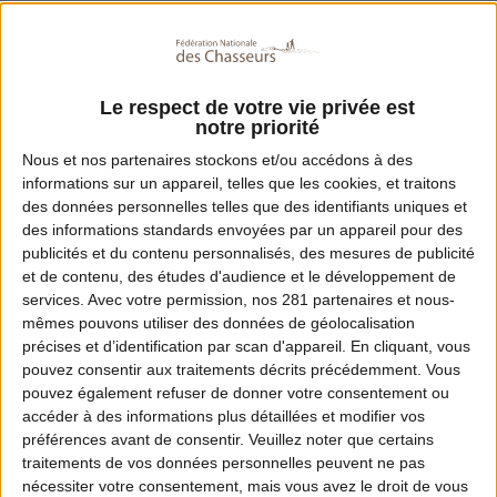
Cette opération citoyenne de ramassage de
déchets est cofinancée par l’Office Français
de la Biodiversité via le dispositif
Le respect de votre vie privée est
écocontribution. L’an dernier, près de 10 000
notre priorité
m3 de déchets avaient été ramassés, avec la
Nous et nos
partenaires
stockons et/ou accédons à des
informations sur un appareil, telles que les cookies, et traitons
participation de 41 Fédérations
des données personnelles telles que des identifiants uniques et
départementales de chasseurs. Cette année,
des informations standards envoyées par un appareil pour des
publicités et du contenu personnalisés, des mesures de publicité
90 Fédérations participeront à l’opération.
et de contenu, des études d'audience et le développement de
Dans chaque département, l’objectif est de
services.
Avec votre permission, nos 281 partenaires et nous-
mêmes pouvons utiliser des données de géolocalisation
déployer un maximum de lieux de ramassage
précises et d’identification par scan d'appareil. En cliquant, vous
tout en mobilisant le plus grand nombre de
pouvez consentir aux traitements décrits précédemment. Vous
pouvez également refuser de donner votre consentement ou
volontaires.
accéder à des informations plus détaillées et modifier vos
préférences avant de consentir.
Veuillez noter que certains
traitements de vos données personnelles peuvent ne pas
nécessiter votre consentement, mais vous avez le droit de vous