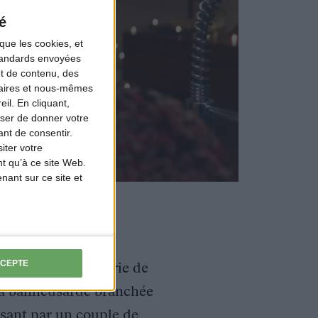
é
que les cookies, et
standards envoyées
et de contenu, des
naires et nous-mêmes
il. En cliquant,
ser de donner votre
nt de consentir.
iter votre
t qu’à ce site Web.
ant sur ce site et
CCEPTE
uotidien, une galerie de
la banlieusarde branchée
assant par un couple de