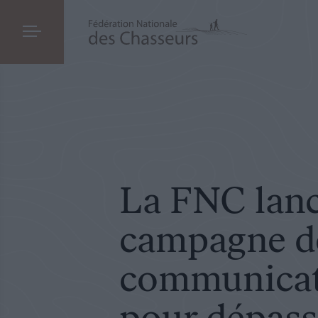
COMMUNIQUÉ DE PRESSE
LE 20.08.2020
La FNC lance une campagne de communication 
La FNC lan
campagne d
communicati
pour dépass