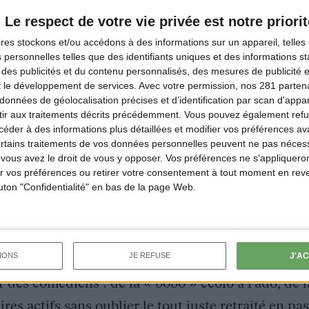
Le respect de votre vie privée est notre priorit
ires
stockons et/ou accédons à des informations sur un appareil, telles 
 personnelles telles que des identifiants uniques et des informations 
 des publicités et du contenu personnalisés, des mesures de publicité 
t le développement de services.
Avec votre permission, nos 281 parte
données de géolocalisation précises et d’identification par scan d'appare
ir aux traitements décrits précédemment. Vous pouvez également refu
der à des informations plus détaillées et modifier vos préférences ava
ertains traitements de vos données personnelles peuvent ne pas nécess
ous avez le droit de vous y opposer. Vos préférences ne s'appliqueron
 vos préférences ou retirer votre consentement à tout moment en reven
outon "Confidentialité" en bas de la page Web.
J'A
IONS
JE REFUSE
e de 8 courts films mettant en scène, dans leur q
des comédiens : de la « bobo » écolo à l’ado, de 
res actifs sans oublier le tout juste retraité en p