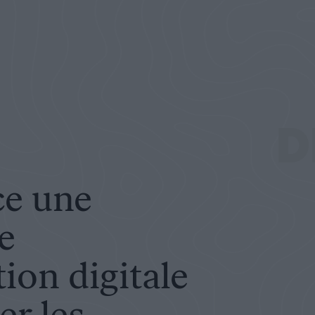
digitale pour dépasser les stéréotypes : ils n’ont pas le pr
D
ce une
e
on digitale
er les