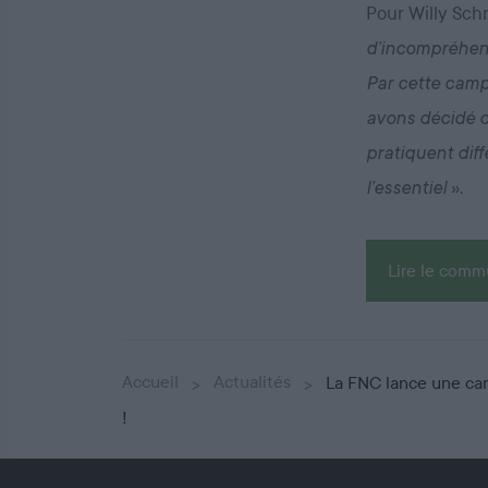
Pour Willy Sch
d’incompréhens
Par cette camp
avons décidé d
pratiquent dif
».
l’essentiel
Lire le com
Accueil
Actualités
La FNC lance une camp
!