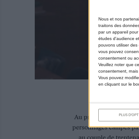
Nous et nos
partena
traitons des données
par un appareil pour
études d'audience e
pouvons utiliser des 
vous pouvez consent
consentement ou accé
Veuillez noter que c
consentement, mais v
Vous pouvez modifier
en cliquant sur le b
PLUS D'OPT
Au programme : une séri
personnages campés par 
au couple de trentenai