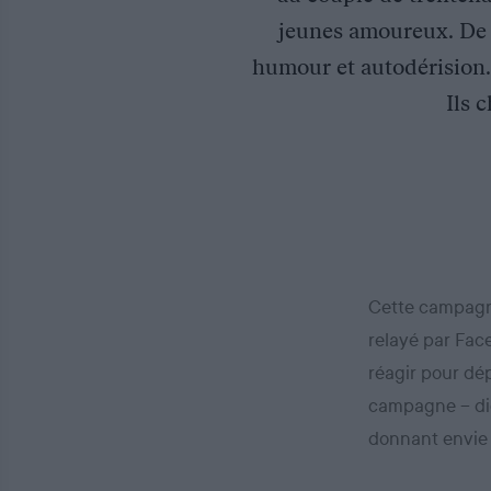
jeunes amoureux. De v
humour et autodérision. 
Ils 
Cette campagne
relayé par Face
réagir pour dép
campagne – dig
donnant envie d