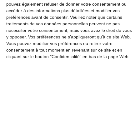
Le Tour de France qui passionne le monde entier
pouvez également refuser de donner votre consentement ou
accéder à des informations plus détaillées et modifier vos
n’est pas écolo-compatible. Et si on annulait cette
préférences avant de consentir.
Veuillez noter que certains
compétition plus que centenaire ? Le sapin de Noël
traitements de vos données personnelles peuvent ne pas
nécessiter votre consentement, mais vous avez le droit de vous
qui illumine nos villes et fait rêver petits et grands
y opposer. Vos préférences ne s'appliqueront qu’à ce site Web.
est « un arbre mort ». La solution « en vert et contre
Vous pouvez modifier vos préférences ou retirer votre
consentement à tout moment en revenant sur ce site et en
tout »: supprimer cette tradition. C’est ce qu’a
cliquant sur le bouton "Confidentialité" en bas de la page Web.
décidé le maire écologiste de Bordeaux.
Au tribunal vert, vous en prenez pour perpétuité !
Sur le banc des accusés, vous n’avez aucun droit à
la défense… Pas de débat possible. Aucun
aménagement de peine à espérer !
Nul n’est à l’abri. Vous pouvez ainsi vous retrouver
placardé sur des affiches parce que vous êtes