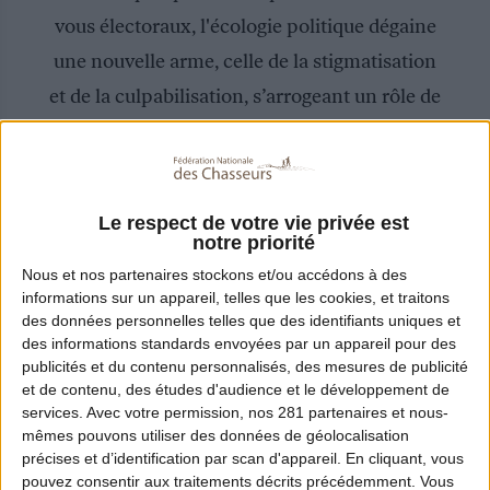
vous électoraux, l'écologie politique dégaine
une nouvelle arme, celle de la stigmatisation
et de la culpabilisation, s’arrogeant un rôle de
juge sans appel. L’ennemi est identifié par
ses pratiques, activités ou pensées et
condamné sans autre forme de procès.
Le respect de votre vie privée est
notre priorité
Nous et nos
partenaires
stockons et/ou accédons à des
informations sur un appareil, telles que les cookies, et traitons
des données personnelles telles que des identifiants uniques et
des informations standards envoyées par un appareil pour des
publicités et du contenu personnalisés, des mesures de publicité
et de contenu, des études d'audience et le développement de
Une
nouvelle étape franchie
services.
Avec votre permission, nos 281 partenaires et nous-
contre la ruralité
mêmes pouvons utiliser des données de géolocalisation
précises et d’identification par scan d'appareil. En cliquant, vous
pouvez consentir aux traitements décrits précédemment. Vous