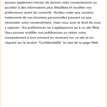
Partager
pouvez également refuser de donner votre consentement ou
accéder à des informations plus détaillées et modifier vos
préférences avant de consentir.
Veuillez noter que certains
traitements de vos données personnelles peuvent ne pas
Au programme : une série de 8 épisodes
nécessiter votre consentement, mais vous avez le droit de vous
y opposer. Vos préférences ne s'appliqueront qu’à ce site Web.
mettant en scène, dans leur quotidien, une
Vous pouvez modifier vos préférences ou retirer votre
galerie de personnages... de vrais gens qui,
consentement à tout moment en revenant sur ce site et en
cliquant sur le bouton "Confidentialité" en bas de la page Web.
comme tout un chacun, ont un secret à
révéler, non sans humour et autodérision. Ils
n’ont pas le profil que l’on pourrait
logiquement attendre et pourtant … Ils
chassent ! Mieux, « la chasse révèle leur
vraie nature » !