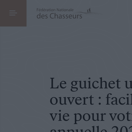
ÉVÉNEMENT
LE 01.06.2022
Le guichet unique est ouvert : facilitez vou
Le guichet 
ouvert : faci
vie pour vot
annuelle 20