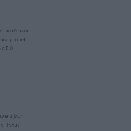
r ou d’ouvrir
phone permet de
id 5.0
sser à jour
e, il vous