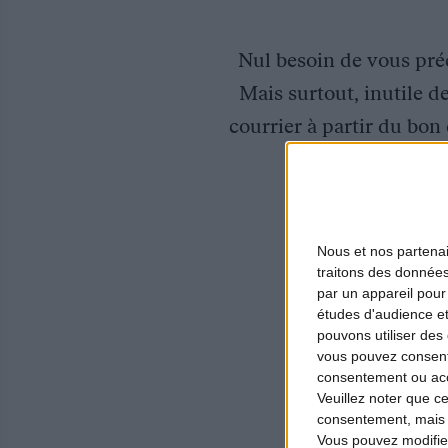
Nul besoin de vous préc
Mais surtout, inutile d
courrier à partir du bo
Intern
Nous et nos
partena
traitons des données
par un appareil pour
études d'audience e
pouvons utiliser des 
Après 2 années
vous pouvez consent
reprise : nous 
consentement ou accé
Veuillez noter que c
des candidats 
consentement, mais v
avec joie de n
Vous pouvez modifier