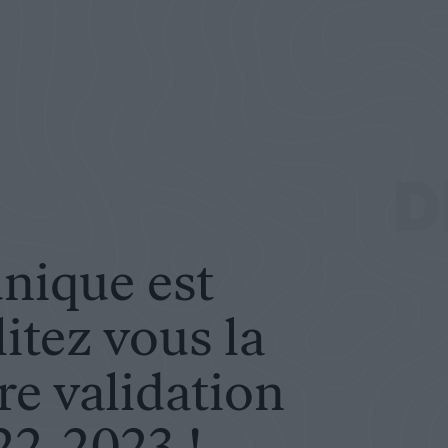
s la vie pour votre validation annuelle 2022-2023 !
D
unique est
litez vous la
re validation
22-2023 !