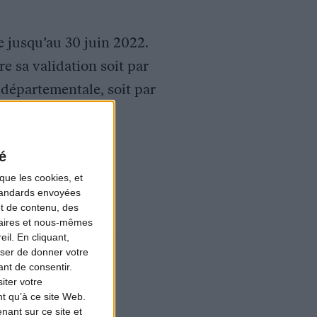
e jusqu’au 30 juin 2022.
e sa validation soit par
départementale, soit par
z vous.
é
que les cookies, et
standards envoyées
et de contenu, des
naires et nous-mêmes
il. En cliquant,
ser de donner votre
s avons
10 ans
nt de consentir.
iter votre
r former les
t qu’à ce site Web.
sseurs
actifs
ant sur ce site et