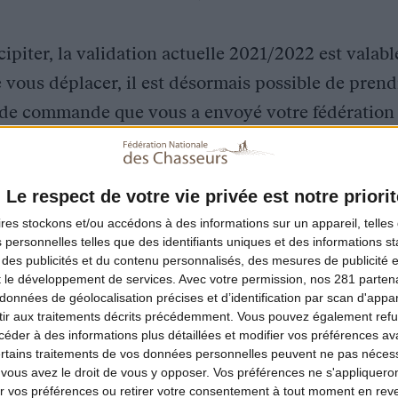
ipiter, la validation actuelle 2021/2022 est valabl
e vous déplacer, il est désormais possible de prendr
n de commande que vous a envoyé votre fédération 
et en imprimant directement votre validation che
Le respect de votre vie privée est notre priorit
ires
stockons et/ou accédons à des informations sur un appareil, telles 
 personnelles telles que des identifiants uniques et des informations 
 des publicités et du contenu personnalisés, des mesures de publicité 
t le développement de services.
Avec votre permission, nos 281 parte
données de géolocalisation précises et d’identification par scan d'appare
 entachées par le Covid, la tendance est à la
ir aux traitements décrits précédemment. Vous pouvez également refu
Nou
observons une forte hausse de l’ordre de 10 %
der à des informations plus détaillées et modifier vos préférences ava
ertains traitements de vos données personnelles peuvent ne pas nécess
pou
au permis de chasser, nous attendons donc
ous avez le droit de vous y opposer. Vos préférences ne s'appliqueron
cha
ouveaux validants.
 vos préférences ou retirer votre consentement à tout moment en reven