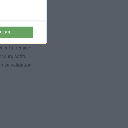
anciens
CCEPTE
e de validation.
s cette remise
sseurs actifs
ir sa validation