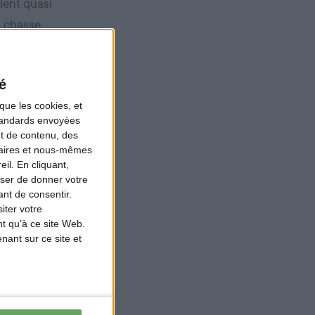
lent quasi
 chasse.
ui se
é
es accidents.
que les cookies, et
standards envoyées
vements de
et de contenu, des
naires et nous-mêmes
liers, soit une
il. En cliquant,
e le plus
ser de donner votre
nt de consentir.
iter votre
t qu’à ce site Web.
curité
pour les
ant sur ce site et
la dernière
ormation «
 ont déjà suivi