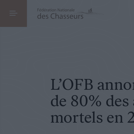
SOCIÉTÉ
LE 23.08.2023
L’OFB annonce une baisse de 80% des acci
L’OFB annon
de 80% des 
mortels en 