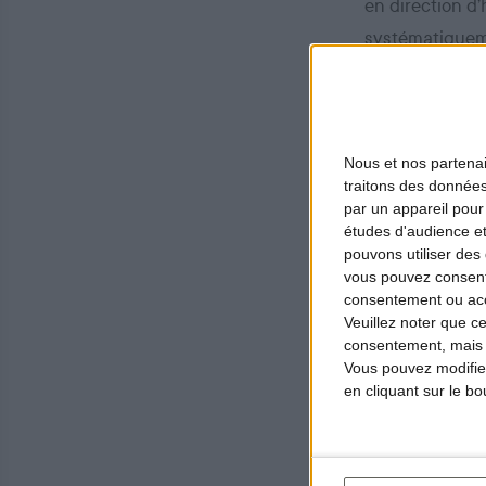
en direction d’
systématiqueme
Ces chiffres s
caractérisent
Nous et nos
partena
traitons des données
Dans le même t
par un appareil pour
études d'audience e
grand gibier (
pouvons utiliser des 
augmentation d
vous pouvez consent
consentement ou accé
accidentogène
Veuillez noter que c
consentement, mais v
La FNC et son
Vous pouvez modifier
en cliquant sur le b
chasseurs et no
réforme de la c
sécurité décen