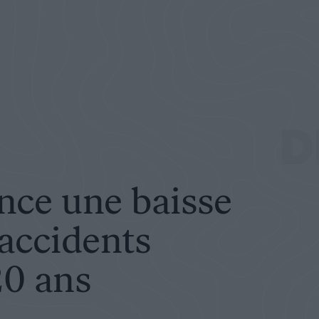
dents mortels en 20 ans
D
ce une baisse
accidents
20 ans