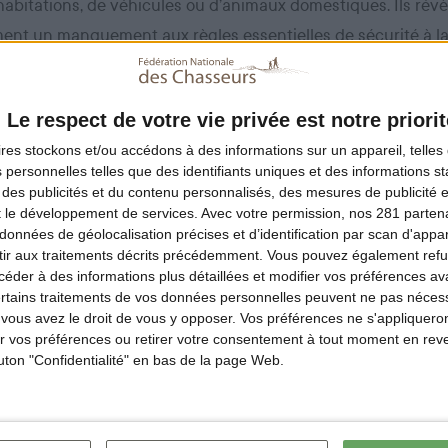
habitations, de véhicules ou d’animaux domestiques. Ils révè
nt un manquement aux règles essentielles de sécurité à la
’inscrivent dans la tendance des vingt dernières années, q
Le respect de votre vie privée est notre priorit
 par une baisse de 80% des accidents mortels et de 62% d
ires
stockons et/ou accédons à des informations sur un appareil, telles 
 personnelles telles que des identifiants uniques et des informations 
emps, il est à noter une augmentation très forte des prélè
 des publicités et du contenu personnalisés, des mesures de publicité 
t le développement de services.
Avec votre permission, nos 281 parte
avec plus de 1 500 000 animaux prélevés, dont 800 000 sang
données de géolocalisation précises et d’identification par scan d'appare
e plus de 50% en 20 ans), qui constituent le mode de chass
ir aux traitements décrits précédemment. Vous pouvez également refu
der à des informations plus détaillées et modifier vos préférences ava
.
ertains traitements de vos données personnelles peuvent ne pas nécess
ous avez le droit de vous y opposer. Vos préférences ne s'appliqueron
réseau fédéral
sont totalement mobilisés sur cet enjeu de
sé
 vos préférences ou retirer votre consentement à tout moment en reven
outon "Confidentialité" en bas de la page Web.
n chasseurs. La FNC a souhaité inscrire dans la loi, lors de 
hasse, l’obligation faite à tous les chasseurs de suivre une f
nale » en plus d’autres mesures. Près de 200 000 chasseurs