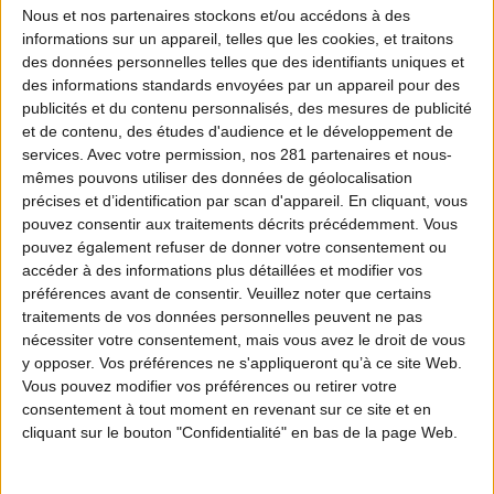
unilatérale - sans aucune concertation avec
Nous et nos
partenaires
stockons et/ou accédons à des
informations sur un appareil, telles que les cookies, et traitons
les chasseurs - de la ministre de la Transition
des données personnelles telles que des identifiants uniques et
écologique, Monique Barbut, de retirer de la
des informations standards envoyées par un appareil pour des
publicités et du contenu personnalisés, des mesures de publicité
liste des espèces chassables le Grand Tétras
et de contenu, des études d'audience et le développement de
et le Lagopède alpin pourtant en moratoire,
services.
Avec votre permission, nos 281 partenaires et nous-
mêmes pouvons utiliser des données de géolocalisation
respectivement depuis 2022 et 2026 à la
précises et d’identification par scan d'appareil. En cliquant, vous
pouvez consentir aux traitements décrits précédemment. Vous
suite d’une décision du Conseil d’État.
pouvez également refuser de donner votre consentement ou
accéder à des informations plus détaillées et modifier vos
préférences avant de consentir.
Veuillez noter que certains
traitements de vos données personnelles peuvent ne pas
nécessiter votre consentement, mais vous avez le droit de vous
y opposer. Vos préférences ne s'appliqueront qu’à ce site Web.
Vous pouvez modifier vos préférences ou retirer votre
La FNC condamne avec la plus grande fermeté
consentement à tout moment en revenant sur ce site et en
cliquant sur le bouton "Confidentialité" en bas de la page Web.
décrétée par
cette volte-face incompréhensible
la ministre en choisissant d’exclure ces deux