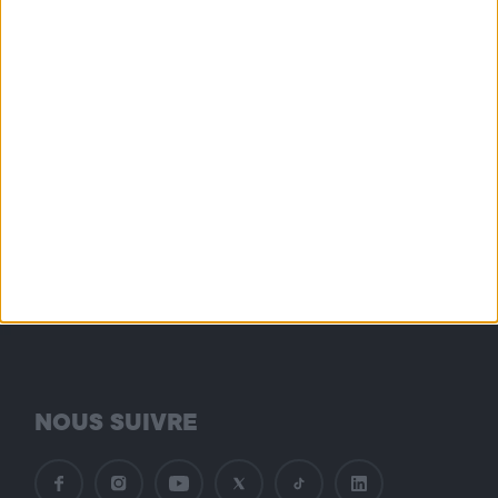
Sciences : une reconnaissance
internationale pour le projet
HUNTomics de la FNC
Accueil
Actualités
Rencontre constructive
avec le sénateur Pierre Cuypers
NOUS SUIVRE