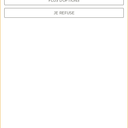
PLUS D'OPTIONS
JE REFUSE
Quand les FDC produisent de la
connaissance