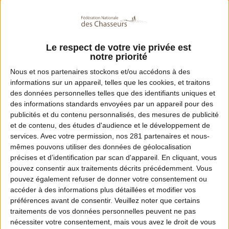
Le respect de votre vie privée est
notre priorité
Nous et nos
partenaires
stockons et/ou accédons à des
informations sur un appareil, telles que les cookies, et traitons
des données personnelles telles que des identifiants uniques et
des informations standards envoyées par un appareil pour des
publicités et du contenu personnalisés, des mesures de publicité
Partager
et de contenu, des études d'audience et le développement de
services.
Avec votre permission, nos 281 partenaires et nous-
mêmes pouvons utiliser des données de géolocalisation
président de la FNC, et
Willy Schraen,
Nicolas
précises et d’identification par scan d'appareil. En cliquant, vous
, directeur général, ont rencontré Pierre
Rivet
pouvez consentir aux traitements décrits précédemment. Vous
pouvez également refuser de donner votre consentement ou
Cuypers, président du groupe Chasse et Pêche au
accéder à des informations plus détaillées et modifier vos
Sénat
et sénateur de Seine-et-Marne, accompagné
préférences avant de consentir.
Veuillez noter que certains
traitements de vos données personnelles peuvent ne pas
de
, présidente de la
Dominique Estrosi Sassone
nécessiter votre consentement, mais vous avez le droit de vous