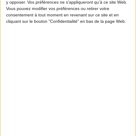
commission des affaires économiques
du Sénat et
y opposer. Vos préférences ne s'appliqueront qu’à ce site Web.
Vous pouvez modifier vos préférences ou retirer votre
sénatrice des Alpes- Maritimes (absente de la
consentement à tout moment en revenant sur ce site et en
photo) et de
, Sénateur du Puy-
Jean-Marc Boyer
cliquant sur le bouton "Confidentialité" en bas de la page Web.
de-Dôme.
Cet échange constructif a permis d’aborder
plusieurs dossiers majeurs pour la chasse française
comme les dégâts de gibier ainsi que différents
sujets liés à l’actualité cynégétique et à l’examen
du
, dont les
projet de loi d’urgence agricole
discussions ont débuté.
Cette rencontre s’inscrit dans la
large
menée depuis plusieurs semaines
consultation
par la FNC auprès des responsables politiques.
Un