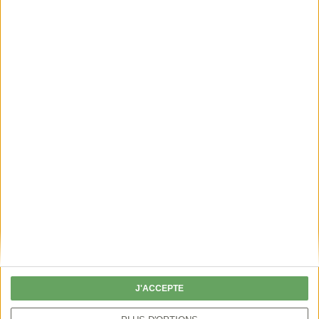
: nos
constat encourageant se dégage
préoccupations et nos demandes sont entendues,
comprises et partagées par des interlocuteurs à
l’écoute.
Partager
Découvrez aussi
J'ACCEPTE