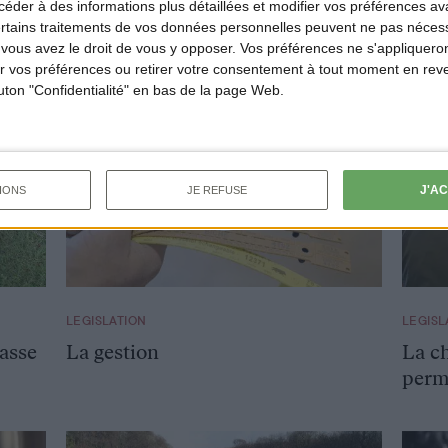
der à des informations plus détaillées et modifier vos préférences ava
ertains traitements de vos données personnelles peuvent ne pas nécess
ous avez le droit de vous y opposer. Vos préférences ne s'appliqueron
 vos préférences ou retirer votre consentement à tout moment en reven
outon "Confidentialité" en bas de la page Web.
J'A
IONS
JE REFUSE
LEGISLATION
LEGISL
asse
La gestion
La c
perm