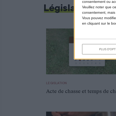
consentement ou accé
Législation
Veuillez noter que c
consentement, mais v
Vous pouvez modifier
en cliquant sur le b
PLUS D'OPT
LEGISLATION
Acte de chasse et temps de ch