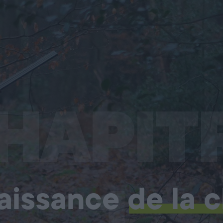
HAPIT
1
aissance
de la 