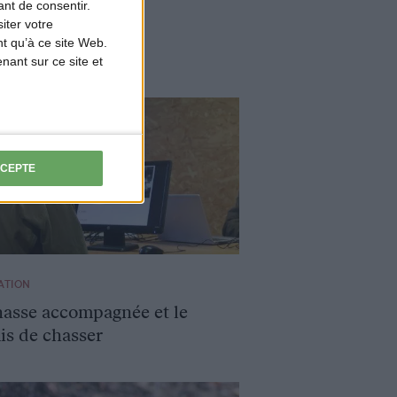
nt de consentir.
iter votre
t qu’à ce site Web.
ant sur ce site et
CCEPTE
ATION
hasse accompagnée et le
is de chasser