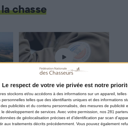
 la chasse
Le respect de votre vie privée est notre priorit
ORGANISATION DE LA CHASSE
ires
stockons et/ou accédons à des informations sur un appareil, telles 
 personnelles telles que des identifiants uniques et des informations 
Les structures
 des publicités et du contenu personnalisés, des mesures de publicité 
t le développement de services.
Avec votre permission, nos 281 parte
données de géolocalisation précises et d’identification par scan d'appare
ir aux traitements décrits précédemment. Vous pouvez également refu