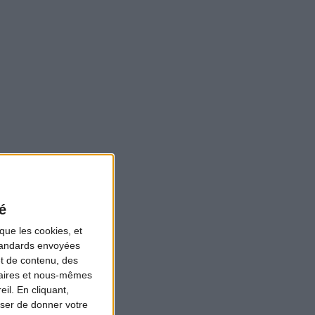
é
que les cookies, et
standards envoyées
et de contenu, des
naires et nous-mêmes
il. En cliquant,
ser de donner votre