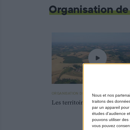
Organisation de
ORGANISATION DE LA CHASSE
Nous et nos
partena
traitons des données
Les territoires
par un appareil pour
études d'audience e
pouvons utiliser des 
vous pouvez consent