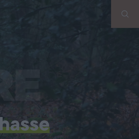
RE
chasse