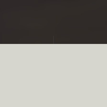
Partager
Conformément à ce règlement,
il est désormais
, à l’intérieur ou à moins de
interdit aux chasseurs
100 mètres des zones humides, de :
Décharger des munitions de chasse
contenant une concentration en plomb