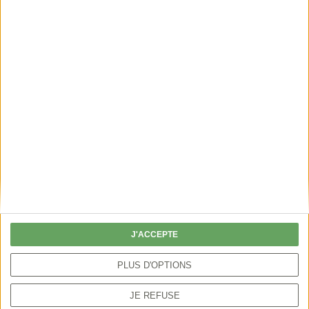
LES MÉTIERS DE
CHASSE
Éleveur de chiens de
J'ACCEPTE
chasse
PLUS D'OPTIONS
JE REFUSE