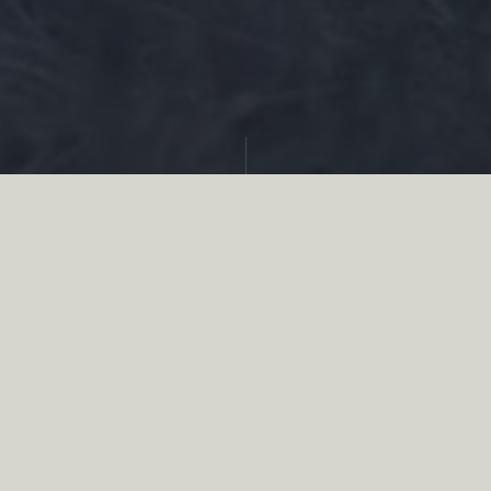
Partager
Eleveur de chiens est un métier de
passionnés qui maintiennent les 150 races
de chiens de chasse en France, sur un total
de 300 dans le monde.