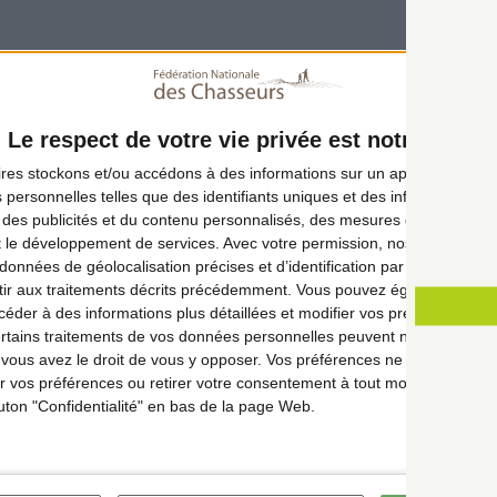
Le respect de votre vie privée est notre priorit
ires
stockons et/ou accédons à des informations sur un appareil, telles 
 personnelles telles que des identifiants uniques et des informations 
 des publicités et du contenu personnalisés, des mesures de publicité 
t le développement de services.
Avec votre permission, nos 281 parte
données de géolocalisation précises et d’identification par scan d'appare
ir aux traitements décrits précédemment. Vous pouvez également refu
der à des informations plus détaillées et modifier vos préférences ava
ertains traitements de vos données personnelles peuvent ne pas nécess
ous avez le droit de vous y opposer. Vos préférences ne s'appliqueron
 vos préférences ou retirer votre consentement à tout moment en reven
outon "Confidentialité" en bas de la page Web.
Chasseurs étrangers