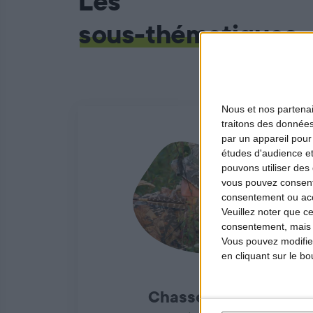
Les
sous-thématiques
Nous et nos
partena
traitons des données
par un appareil pour
études d'audience e
pouvons utiliser des 
vous pouvez consent
consentement ou accé
Veuillez noter que c
consentement, mais v
Vous pouvez modifier
en cliquant sur le b
Chasse à l'arc