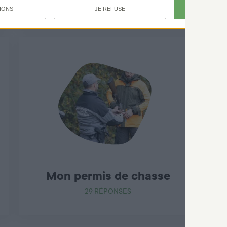
4 RÉPONSES
J'A
IONS
JE REFUSE
Mon permis de chasse
29 RÉPONSES