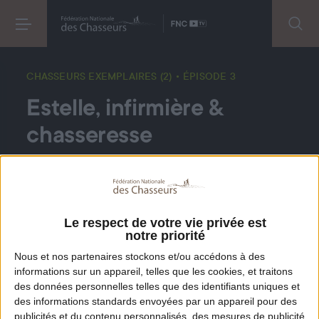
CHASSEURS EXEMPLAIRES (2)
• ÉPISODE 3
Estelle, infirmière &
chasseresse
« Pour moi la chasse, c’est un besoin. » Estelle est
infirmière à domicile, un métier passionnant mais
éprouvant. Pour recharger ses batteries, elle
Le respect de votre vie privée est
notre priorité
chasse. Vidéo en partenariat avec Neo.
Nous et nos
partenaires
stockons et/ou accédons à des
informations sur un appareil, telles que les cookies, et traitons
DANS LA MÊME PLAYLIST
DÉCOUVREZ AUSSI
des données personnelles telles que des identifiants uniques et
des informations standards envoyées par un appareil pour des
publicités et du contenu personnalisés, des mesures de publicité