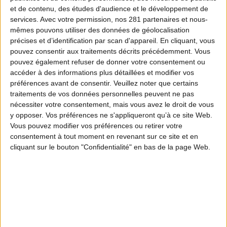
et de contenu, des études d'audience et le développement de
ÉPISODE 1
services.
Avec votre permission, nos 281 partenaires et nous-
mêmes pouvons utiliser des données de géolocalisation
Pierre, éducateur sportif &
précises et d’identification par scan d'appareil. En cliquant, vous
chasseur
pouvez consentir aux traitements décrits précédemment. Vous
pouvez également refuser de donner votre consentement ou
accéder à des informations plus détaillées et modifier vos
ÉPISODE 2
préférences avant de consentir.
Veuillez noter que certains
Baptiste, maire rural & chasseur
traitements de vos données personnelles peuvent ne pas
nécessiter votre consentement, mais vous avez le droit de vous
ÉPISODE 4
y opposer. Vos préférences ne s'appliqueront qu’à ce site Web.
Vous pouvez modifier vos préférences ou retirer votre
Jean-Yves, Guide de haute
consentement à tout moment en revenant sur ce site et en
montagne & chasseur
cliquant sur le bouton "Confidentialité" en bas de la page Web.