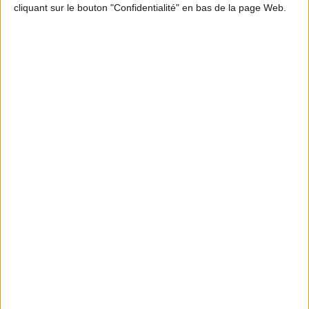
Cuissot de sanglier
cliquant sur le bouton "Confidentialité" en bas de la page Web.
LES RECETTES DE GUEULETON • ÉPISODE 2
Côte de cerf
LES RECETTES DE GUEULETON • ÉPISODE 3
Tranches de gigot de chevreuil au
grill
LES RECETTES DE GUEULETON • ÉPISODE 4
Chevreuil mariné façon tataki