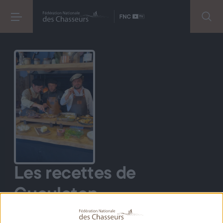
Les recettes de
Gueuleton
2026 . 1 saison
La FNC s'associe à l'univers
déjanté
de Gueuleton où