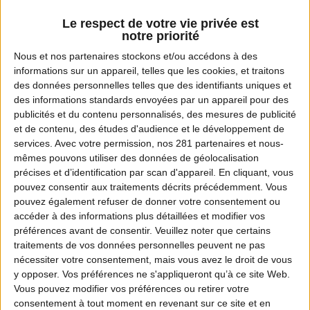
la passion de la chasse rencontre l'art de la cuisine.
Le respect de votre vie privée est
Chaque épisode met en lumière
le terroir
, l’esprit de
notre priorité
camaraderie
et le goût unique des produits de la
Nous et nos
partenaires
stockons et/ou accédons à des
chasse. Retrouvez
l'esprit Gueuleton
dans toute sa
informations sur un appareil, telles que les cookies, et traitons
générosité : authentique, convivial et ancré dans nos
des données personnelles telles que des identifiants uniques et
régions.
des informations standards envoyées par un appareil pour des
publicités et du contenu personnalisés, des mesures de publicité
Regarder l’épisode 1
et de contenu, des études d'audience et le développement de
services.
Avec votre permission, nos 281 partenaires et nous-
mêmes pouvons utiliser des données de géolocalisation
précises et d’identification par scan d'appareil. En cliquant, vous
pouvez consentir aux traitements décrits précédemment. Vous
pouvez également refuser de donner votre consentement ou
Les épisodes
accéder à des informations plus détaillées et modifier vos
préférences avant de consentir.
Veuillez noter que certains
6 ÉPISODES DISPONIBLES
traitements de vos données personnelles peuvent ne pas
nécessiter votre consentement, mais vous avez le droit de vous
y opposer. Vos préférences ne s'appliqueront qu’à ce site Web.
Vous pouvez modifier vos préférences ou retirer votre
LES RECETTES DE GUEULETON • ÉPISODE 1
consentement à tout moment en revenant sur ce site et en