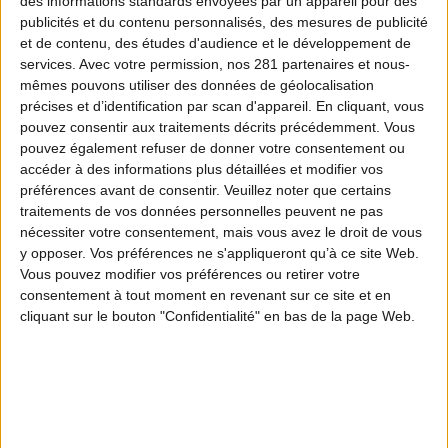
des informations standards envoyées par un appareil pour des
publicités et du contenu personnalisés, des mesures de publicité
et de contenu, des études d'audience et le développement de
ÉPISODE 1
services.
Avec votre permission, nos 281 partenaires et nous-
mêmes pouvons utiliser des données de géolocalisation
Cuissot de sanglier
précises et d’identification par scan d'appareil. En cliquant, vous
pouvez consentir aux traitements décrits précédemment. Vous
ÉPISODE 2
pouvez également refuser de donner votre consentement ou
Côte de cerf
accéder à des informations plus détaillées et modifier vos
préférences avant de consentir.
Veuillez noter que certains
traitements de vos données personnelles peuvent ne pas
ÉPISODE 3
nécessiter votre consentement, mais vous avez le droit de vous
Tranches de gigot de chevreuil au
y opposer. Vos préférences ne s'appliqueront qu’à ce site Web.
grill
Vous pouvez modifier vos préférences ou retirer votre
consentement à tout moment en revenant sur ce site et en
cliquant sur le bouton "Confidentialité" en bas de la page Web.
ÉPISODE 4
Chevreuil mariné façon tataki
ÉPISODE 6
🔥 NOUVEL ÉPISODE
Pavé de cerf aux épices, sauce