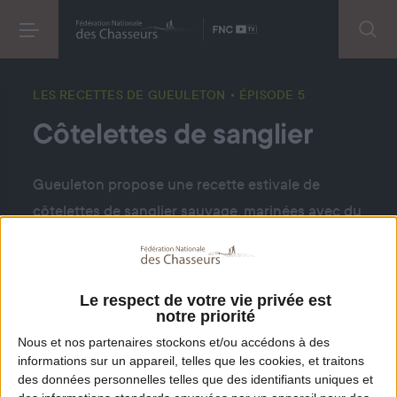
LES RECETTES DE GUEULETON
• ÉPISODE 5
Côtelettes de sanglier
Gueuleton propose une recette estivale de
côtelettes de sanglier sauvage, marinées avec du
citron rôti au brasero, du miel et des épices. Cet
accompagnement met en avant des variétés de
champignons locaux pour créer un repas
Le respect de votre vie privée est
notre priorité
convivial.
Nous et nos
partenaires
stockons et/ou accédons à des
informations sur un appareil, telles que les cookies, et traitons
DANS LA MÊME PLAYLIST
DÉCOUVREZ AUSSI
des données personnelles telles que des identifiants uniques et