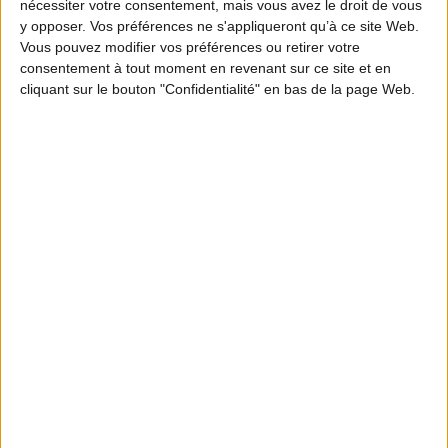
Grilled cheese de canard aux
nécessiter votre consentement, mais vous avez le droit de vous
y opposer. Vos préférences ne s'appliqueront qu’à ce site Web.
asperges
Vous pouvez modifier vos préférences ou retirer votre
consentement à tout moment en revenant sur ce site et en
cliquant sur le bouton "Confidentialité" en bas de la page Web.
LES RECETTES DE MATTHIEU • ÉPISODE 2
Nuggets de faisan
LES RECETTES DE MATTHIEU • ÉPISODE 3
Chevreuil façon Tigre qui pleure
LES RECETTES DE MATTHIEU • ÉPISODE 4
Filet de cerf grillé sauce béarnaise
frites maison