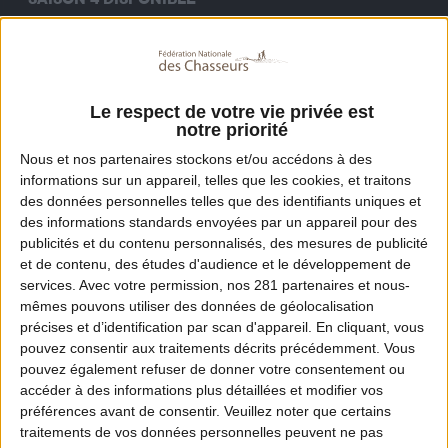
Le chef Payet-Godel
partage des recettes
simples
,
rapides
et
gourmandes
à base de gibier, et prouve
que cette viande
locale
,
saine
et
sauvage
peut se
cuisiner toute l'année, pas seulement pendant les
Le respect de votre vie privée est
notre priorité
fêtes.
Nous et nos
partenaires
stockons et/ou accédons à des
Regarder l’épisode 1
informations sur un appareil, telles que les cookies, et traitons
des données personnelles telles que des identifiants uniques et
des informations standards envoyées par un appareil pour des
publicités et du contenu personnalisés, des mesures de publicité
et de contenu, des études d'audience et le développement de
services.
Avec votre permission, nos 281 partenaires et nous-
Les épisodes
mêmes pouvons utiliser des données de géolocalisation
précises et d’identification par scan d'appareil. En cliquant, vous
10 ÉPISODES DISPONIBLES
pouvez consentir aux traitements décrits précédemment. Vous
pouvez également refuser de donner votre consentement ou
accéder à des informations plus détaillées et modifier vos
🔥 AJOUT RÉCENT
préférences avant de consentir.
Veuillez noter que certains
LES RECETTES DE MATTHIEU • ÉPISODE 1
traitements de vos données personnelles peuvent ne pas