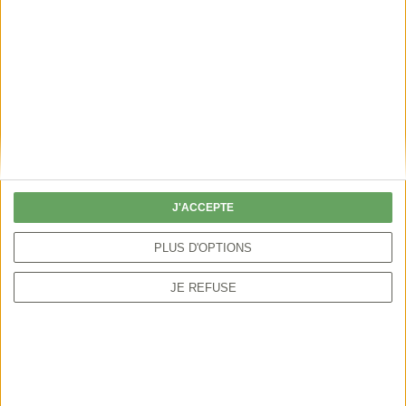
Participation aux PNA
ÉPISODE 6
Un réseau engagé pour
l'environnement
J'ACCEPTE
PLUS D'OPTIONS
JE REFUSE