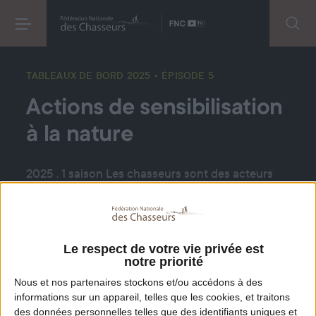
TABLEAUX DE BORD 2025
• ÉPISODE 5
Actions de sensibilisation
à la nature
2025 . 1 saison Les chasseurs sont des acteurs
engagés qui vivent la nature au quotidien. 6
vidéos animées ont été pensées pour tous ceux
qui veulent vraiment comprendre la chasse. Des
Le respect de votre vie privée est
chiffres clairs, des infos vérifiées, des réponses
notre priorité
concrètes à vos questions.
Nous et nos
partenaires
stockons et/ou accédons à des
informations sur un appareil, telles que les cookies, et traitons
des données personnelles telles que des identifiants uniques et