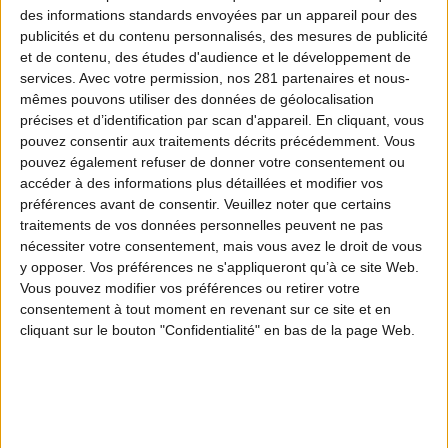
DANS LA MÊME PLAYLIST
DÉCOUVREZ AUSSI
des informations standards envoyées par un appareil pour des
publicités et du contenu personnalisés, des mesures de publicité
et de contenu, des études d'audience et le développement de
services.
Avec votre permission, nos 281 partenaires et nous-
ÉPISODE 1
mêmes pouvons utiliser des données de géolocalisation
précises et d’identification par scan d'appareil. En cliquant, vous
Préserver et restaurer les habitats
pouvez consentir aux traitements décrits précédemment. Vous
naturels
pouvez également refuser de donner votre consentement ou
accéder à des informations plus détaillées et modifier vos
ÉPISODE 2
préférences avant de consentir.
Veuillez noter que certains
traitements de vos données personnelles peuvent ne pas
Une gestion engagée et durable de
nécessiter votre consentement, mais vous avez le droit de vous
sites naturels
y opposer. Vos préférences ne s'appliqueront qu’à ce site Web.
Vous pouvez modifier vos préférences ou retirer votre
consentement à tout moment en revenant sur ce site et en
ÉPISODE 3
cliquant sur le bouton "Confidentialité" en bas de la page Web.
Connaissances sur les oiseaux
migrateurs
ÉPISODE 4