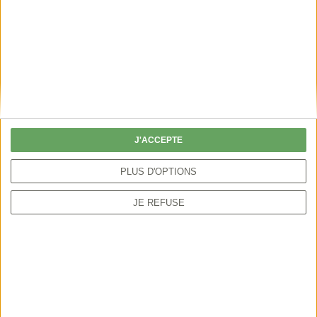
AU COEUR DES
LA FEMME, L'AVENIR DE
LES 4 SAI
TERRITOIRES
LA CHASSE ?
J'ACCEPTE
PLUS D'OPTIONS
Accueil
FNC TV
J’aime La Nature Propre
JE REFUSE
NOUS SUIVRE