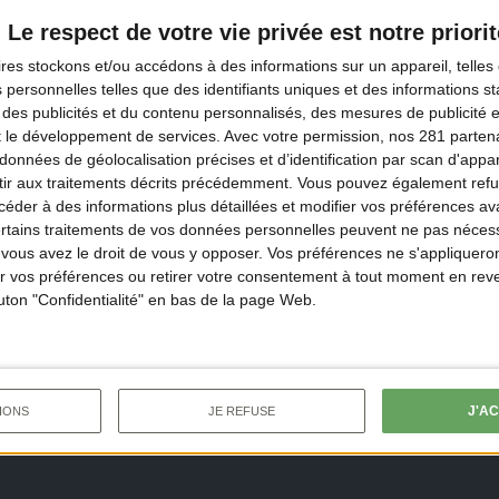
espèces difficilement
Le respect de votre vie privée est notre priorit
accessibles ?
ires
stockons et/ou accédons à des informations sur un appareil, telles 
 personnelles telles que des identifiants uniques et des informations 
 des publicités et du contenu personnalisés, des mesures de publicité 
t le développement de services.
Avec votre permission, nos 281 parte
données de géolocalisation précises et d’identification par scan d'appare
ir aux traitements décrits précédemment. Vous pouvez également refu
der à des informations plus détaillées et modifier vos préférences ava
ssi
ertains traitements de vos données personnelles peuvent ne pas nécess
ous avez le droit de vous y opposer. Vos préférences ne s'appliqueron
 vos préférences ou retirer votre consentement à tout moment en reven
outon "Confidentialité" en bas de la page Web.
J'A
IONS
JE REFUSE