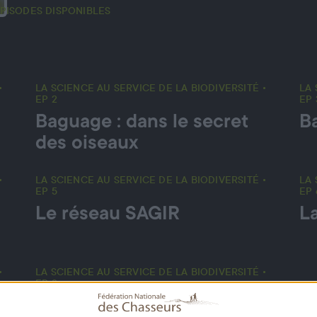
ÉPISODES DISPONIBLES
•
LA SCIENCE AU SERVICE DE LA BIODIVERSITÉ •
LA 
EP 2
EP 
Baguage : dans le secret
Ba
des oiseaux
•
LA SCIENCE AU SERVICE DE LA BIODIVERSITÉ •
LA 
EP 5
EP 
Le réseau SAGIR
L
•
LA SCIENCE AU SERVICE DE LA BIODIVERSITÉ •
EP 8
Comment étudier des