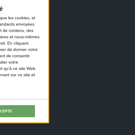
é
que les cookies, et
standards envoyées
et de contenu, des
naires et nous-mêmes
il. En cliquant,
ser de donner votre
nt de consentir.
iter votre
t qu’à ce site Web.
ant sur ce site et
CCEPTE