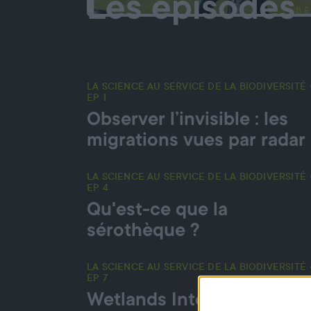
Les épisodes
8 
LA SCIENCE AU SERVICE DE LA BIODIVERSITÉ 
EP 1
Observer l’invisible : les
migrations vues par radar
🔥 NOUVEL ÉPISODE
LA SCIENCE AU SERVICE DE LA BIODIVERSITÉ 
EP 4
Qu'est-ce que la
sérothèque ?
LA SCIENCE AU SERVICE DE LA BIODIVERSITÉ 
EP 7
Wetlands International