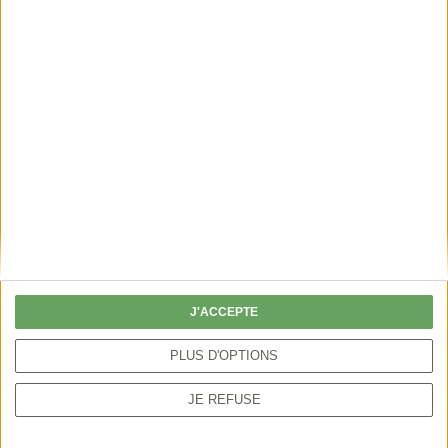
Découvrez aussi
LA +
🔥
POPULAIRE
NOUVEAU
ÉPISODES
J'ACCEPTE
PLUS D'OPTIONS
AU COEUR DES
CHASSEURS
LES RECET
TERRITOIRES
EXEMPLAIRES
GUEULET
JE REFUSE