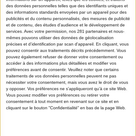
gestion exemplaire
de la biodiversité. À travers des
des données personnelles telles que des identifiants uniques et
des informations standards envoyées par un appareil pour des
portraits et des images immersives, la série montre
publicités et du contenu personnalisés, des mesures de publicité
comment propriétaires, agriculteurs et chasseurs
et de contenu, des études d'audience et le développement de
œuvrent concrètement pour
préserver
la faune
services.
Avec votre permission, nos 281 partenaires et nous-
sauvage et favoriser une nature
vivante
et
durable
.
mêmes pouvons utiliser des données de géolocalisation
précises et d’identification par scan d'appareil. En cliquant, vous
pouvez consentir aux traitements décrits précédemment. Vous
pouvez également refuser de donner votre consentement ou
accéder à des informations plus détaillées et modifier vos
Les épisodes
préférences avant de consentir.
Veuillez noter que certains
traitements de vos données personnelles peuvent ne pas
0 ÉPISODE DISPONIBLE
nécessiter votre consentement, mais vous avez le droit de vous
y opposer. Vos préférences ne s'appliqueront qu’à ce site Web.
Vous pouvez modifier vos préférences ou retirer votre
consentement à tout moment en revenant sur ce site et en
cliquant sur le bouton "Confidentialité" en bas de la page Web.