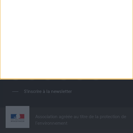
Accueil
FNC TV
Label Territoire Faune
Sauvage
NOUS SUIVRE
S'inscrire à la newsletter
Association agréée au titre de la protection de
l’environnement