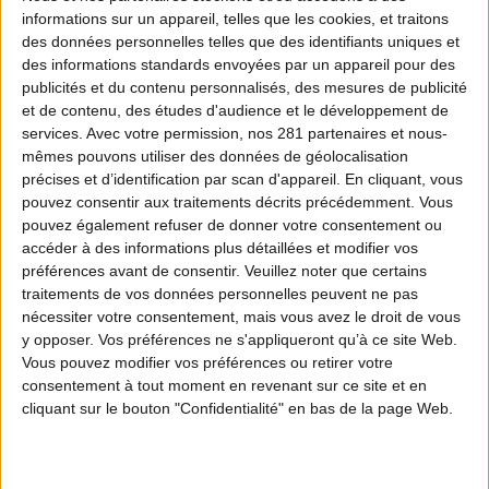
informations sur un appareil, telles que les cookies, et traitons
précieuses pour mieux comprendre les
des données personnelles telles que des identifiants uniques et
dynamiques des populations et adapter les
des informations standards envoyées par un appareil pour des
publicités et du contenu personnalisés, des mesures de publicité
pratiques de gestion. Une collaboration concrète
et de contenu, des études d'audience et le développement de
entre science et terrain, au service de la
services.
Avec votre permission, nos 281 partenaires et nous-
biodiversité.
mêmes pouvons utiliser des données de géolocalisation
précises et d’identification par scan d'appareil. En cliquant, vous
pouvez consentir aux traitements décrits précédemment. Vous
pouvez également refuser de donner votre consentement ou
DANS LA MÊME PLAYLIST
DÉCOUVREZ AUSSI
accéder à des informations plus détaillées et modifier vos
préférences avant de consentir.
Veuillez noter que certains
traitements de vos données personnelles peuvent ne pas
nécessiter votre consentement, mais vous avez le droit de vous
ÉPISODE 1
y opposer. Vos préférences ne s'appliqueront qu’à ce site Web.
Observer l’invisible : les migrations
Vous pouvez modifier vos préférences ou retirer votre
vues par radar
consentement à tout moment en revenant sur ce site et en
cliquant sur le bouton "Confidentialité" en bas de la page Web.
ÉPISODE 3
Balise GPS sur les oiseaux