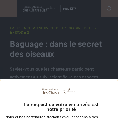
LA SCIENCE AU SERVICE DE LA BIODIVERSITÉ
•
ÉPISODE 2
Baguage : dans le secret
des oiseaux
Saviez-vous que les chasseurs participent
activement au suivi scientifique des espèces
sauvages, en collaboration étroite avec le
Muséum national d'Histoire naturelle ? Sur le
terrain, aux côtés des chercheurs, ils contribuent
Le respect de votre vie privée est
à des opérations de baguage d’oiseaux. Ces
notre priorité
actions permettent de recueillir des données
Nous et nos
partenaires
stockons et/ou accédons à des