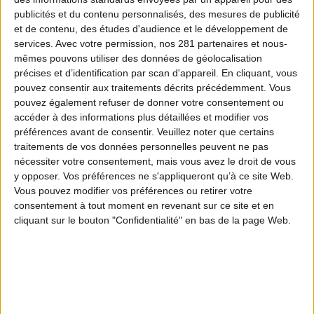
par les
chasseurs
en faveur de la biodiversité :
publicités et du contenu personnalisés, des mesures de publicité
restauration des habitats, préservation de la faune
et de contenu, des études d'audience et le développement de
services.
Avec votre permission, nos 281 partenaires et nous-
sauvage, entretien des zones humides, suivi
mêmes pouvons utiliser des données de géolocalisation
scientifique des espèces et bien d'autres initiatives de
précises et d’identification par scan d'appareil. En cliquant, vous
terrain.
pouvez consentir aux traitements décrits précédemment. Vous
Regarder l’épisode 1
pouvez également refuser de donner votre consentement ou
accéder à des informations plus détaillées et modifier vos
préférences avant de consentir.
Veuillez noter que certains
traitements de vos données personnelles peuvent ne pas
nécessiter votre consentement, mais vous avez le droit de vous
y opposer. Vos préférences ne s'appliqueront qu’à ce site Web.
Vous pouvez modifier vos préférences ou retirer votre
Les épisodes
consentement à tout moment en revenant sur ce site et en
2 ÉPISODES DISPONIBLES
cliquant sur le bouton "Confidentialité" en bas de la page Web.
PARLONS BIODIVERSITÉ AVEC LA FNC • ÉPISODE 1
L'agrément environnement de la FNC