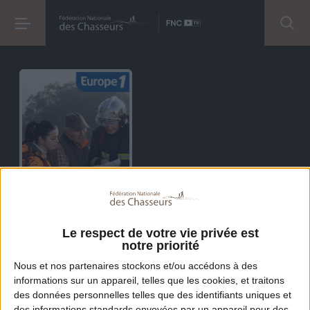
Le respect de votre vie privée est
Parlons biodiversité
notre priorité
avec la FNC
Nous et nos
partenaires
stockons et/ou accédons à des
informations sur un appareil, telles que les cookies, et traitons
À travers des
chroniques accessibles
à tous,
des données personnelles telles que des identifiants uniques et
découvrez les
actions concrètes
menées chaque jour
des informations standards envoyées par un appareil pour des