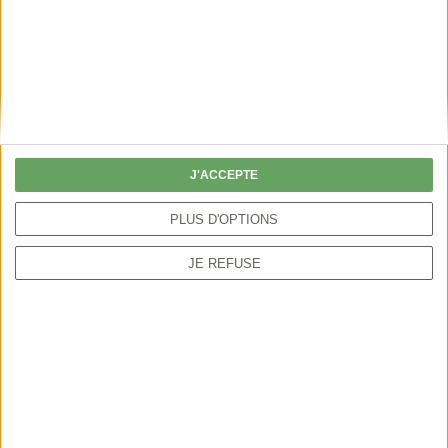
PARLONS BIODIVERSITÉ AVEC LA FNC • ÉPISODE 2
La Fondation pour la Protection de la
Nature
J'ACCEPTE
Accueil
FNC TV
Parlons biodiversité avec la
PLUS D'OPTIONS
FNC
JE REFUSE
NOUS SUIVRE