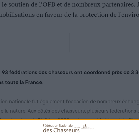
c le soutien de l’OFB et de nombreux partenaires. 
obilisations en faveur de la protection de l’envi
, 93 fédérations des chasseurs ont coordonné près de 3 3
.
s toute la France
tion nationale fut également l’occasion de nombreux échang
e la nature. Aux côtés des chasseurs, plusieurs fédérations 
té partenaires de l’édition 2025, notamment la
Mountain Bike
ération Française de Course d’Orientation
(FFCO), en mobili
prendre part à des chantiers de collecte. Sans oublier L’
ON