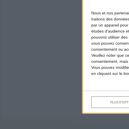
nationale des f
Nous et nos
partena
Internationale 
traitons des données
par un appareil pour
récupère les pn
études d'audience e
Propres
, une a
pouvons utiliser des 
Tapiero
qui a o
vous pouvez consent
consentement ou accé
l’humidité plus
Veuillez noter que c
et de convertir
consentement, mais v
Vous pouvez modifier
NaturaBuy, sit
en cliquant sur le b
organisé un poi
Reto
PLUS D'OPT