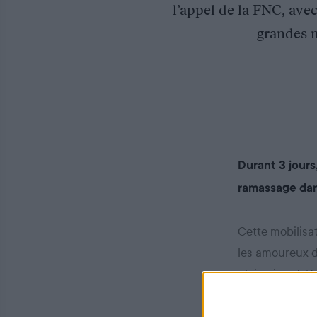
l’appel de la FNC, ave
grandes m
Durant 3 jours
ramassage dan
Cette mobilisa
les amoureux d
plein air ont é
(MBF) et la
Féd
adhérents pour 