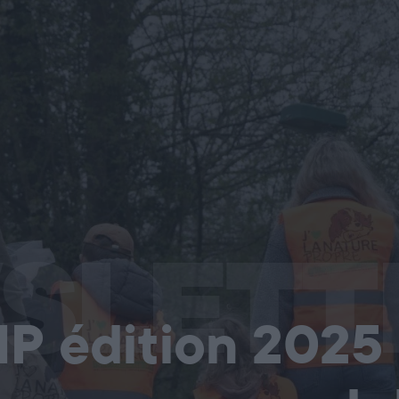
articipants !
SLETT
P édition 2025 