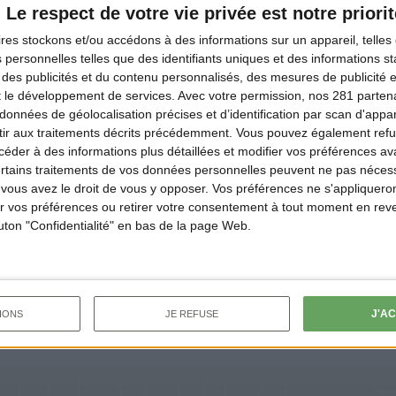
Le respect de votre vie privée est notre priorit
orêts) qui a organisé des ateliers de ramassage lors de sa J
ires
stockons et/ou accédons à des informations sur un appareil, telles 
des Forêts ;
France Recyclage Pneumatiques
(FRP), cet éco
 personnelles telles que des identifiants uniques et des informations 
 des publicités et du contenu personnalisés, des mesures de publicité 
eus abandonnés sur tout le territoire afin de les revaloriser
t le développement de services.
Avec votre permission, nos 281 parte
ssociation qui sensibilise pour lutter contre les déchets aba
données de géolocalisation précises et d’identification par scan d'appare
ffert de tester ses sacs 100 % dégradables, en kraft et résist
ir aux traitements décrits précédemment. Vous pouvez également refu
der à des informations plus détaillées et modifier vos préférences ava
ieurs jours en extérieur ;
KnetPartage
qui propose de récolte
ertains traitements de vos données personnelles peuvent ne pas nécess
 le poids des sacs en somme d’argent à reverser à des associ
ous avez le droit de vous y opposer. Vos préférences ne s'appliqueron
 vos préférences ou retirer votre consentement à tout moment en reven
e de vente en ligne de matériel Outdoor qui a mobilisé sa 
outon "Confidentialité" en bas de la page Web.
nt de collecte pour tous ses salariés.
ur à ma newsletter
Lire le précédent nu
J'A
IONS
JE REFUSE