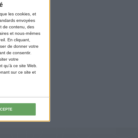
é
ournée
que les cookies, et
-organisme qui
standards envoyées
et de contenu, des
 ;
Gestes
naires et nous-mêmes
ndonnés ;
il. En cliquant,
ants à
ser de donner votre
nt de consentir.
r les canettes
iter votre
ations ;
t qu’à ce site Web.
ant sur ce site et
communauté et a
méro
CCEPTE