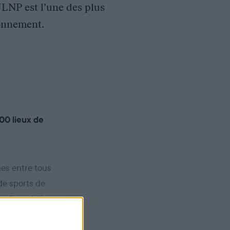
JLNP est l’une des plus
ronnement.
00 lieux de
es entre tous
de sports de
rs Foundation
sant leurs
F
(Office