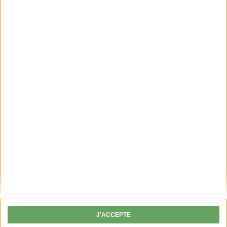
TRIBUNE
« Ne laissons pas
gommer
l’identité
rurale de la
J'ACCEPTE
France des territoires