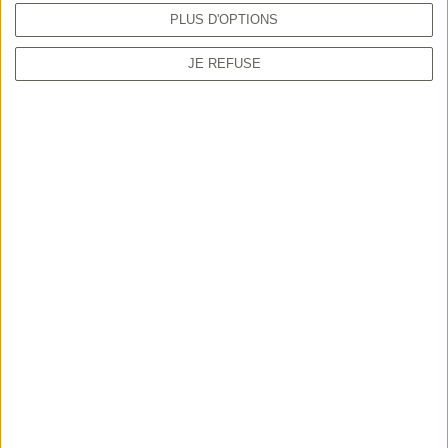
PLUS D'OPTIONS
»
JE REFUSE
par Willy Schraen, président de la FNC