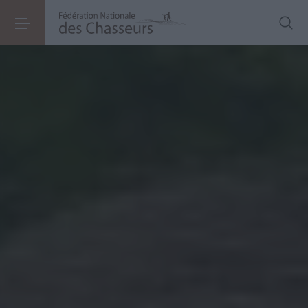
« Ne laissons pas
gommer
l’identité rurale de la